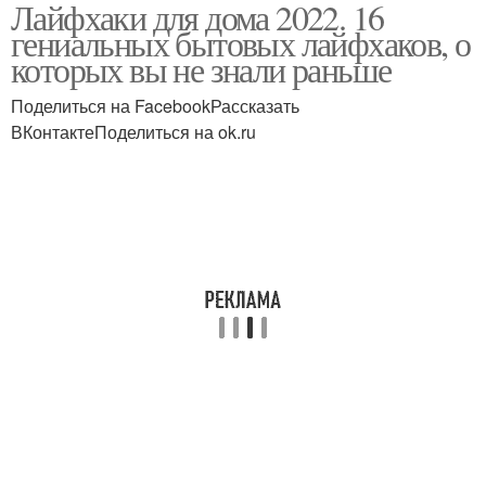
Лайфхаки для дома 2022. 16
Гениальные лайфхаки
Крутые лайфхаки
гениальных бытовых лайфхаков, о
которых вы не знали раньше
Поделиться на FacebookРассказать
ВКонтактеПоделиться на ok.ru
Лайфхак для родителей
Лайфхаки для жизни
Лайфхаки для ремонта
Лайфхаки для хранения
Интересные лайфхаки
Кухонные лайфхаки