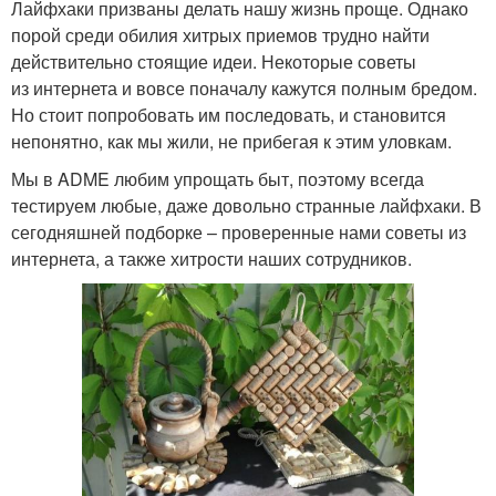
Лайфхаки для женщин
Лайфхаки для девушек
Лайфхаки призваны делать нашу жизнь проще. Однако
порой среди обилия хитрых приемов трудно найти
действительно стоящие идеи. Некоторые советы
из интернета и вовсе поначалу кажутся полным бредом.
Универсальные
Но стоит попробовать им последовать, и становится
лайфхаки
непонятно, как мы жили, не прибегая к этим уловкам.
Мы в ADME любим упрощать быт, поэтому всегда
тестируем любые, даже довольно странные лайфхаки. В
сегодняшней подборке – проверенные нами советы из
интернета, а также хитрости наших сотрудников.