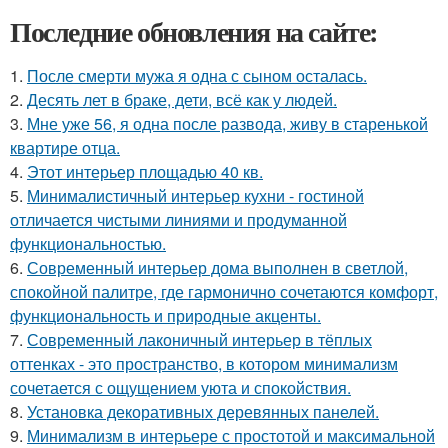
Последние обновления на сайте:
1.
После смерти мужа я одна с сыном осталась.
2.
Десять лет в браке, дети, всё как у людей.
3.
Мне уже 56, я одна после развода, живу в старенькой
квартире отца.
4.
Этот интерьер площадью 40 кв.
5.
Минималистичный интерьер кухни - гостиной
отличается чистыми линиями и продуманной
функциональностью.
6.
Современный интерьер дома выполнен в светлой,
спокойной палитре, где гармонично сочетаются комфорт,
функциональность и природные акценты.
7.
Современный лаконичный интерьер в тёплых
оттенках - это пространство, в котором минимализм
сочетается с ощущением уюта и спокойствия.
8.
Установка декоративных деревянных панелей.
9.
Минимализм в интерьере с простотой и максимальной