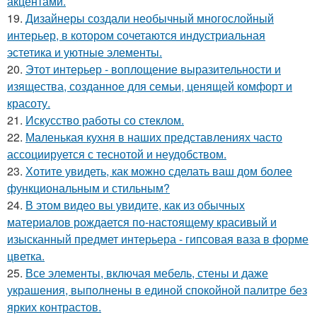
акцентами.
19.
Дизайнеры создали необычный многослойный
интерьер, в котором сочетаются индустриальная
эстетика и уютные элементы.
20.
Этот интерьер - воплощение выразительности и
изящества, созданное для семьи, ценящей комфорт и
красоту.
21.
Искусство работы со стеклом.
22.
Маленькая кухня в наших представлениях часто
ассоциируется с теснотой и неудобством.
23.
Хотите увидеть, как можно сделать ваш дом более
функциональным и стильным?
24.
В этом видео вы увидите, как из обычных
материалов рождается по-настоящему красивый и
изысканный предмет интерьера - гипсовая ваза в форме
цветка.
25.
Все элементы, включая мебель, стены и даже
украшения, выполнены в единой спокойной палитре без
ярких контрастов.