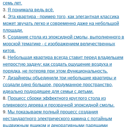
семь лет.
3.
Я понимала ведь всё.
4.
Эта квартира - пример того, как элегантная классика
может звучать легко и современно даже на небольшой
площади.
5.
Создание стола из эпоксидной смолы, выполненного в
морской тематике - с изображением величественных
китов.
6.
Небольшая квартира всегда ставит перед владельцем
непростую задачу: как создать ощущение воздуха и
порядка, не потеряв при этом функциональность.
7.
Дизайнеры объединили три небольшие квартиры и
создали одно большое, продуманное пространство,
идеально подходящее для семьи с детьми.
8.
Процесс сборки эффектного круглого стола из
оливкового дерева и прозрачной эпоксидной смолы.
9.
Мы показываем полный процесс создания
нестандартного электрического камина с потайным
выдвижным ящиком и декоративными парящими