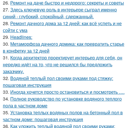
26.
Ремонт на даче быстро и недорого: секреты и советы
27.
Здесь ключевую роль в интерьере сыграл именно
синий - глубокий, спокойный, сдержанный.
28.
Ремонт дачного дома за 12 дней: как всё успеть и не
сойти с ума
29.
Headlines:
30.
Метаморфоза дачного домика: как превратить старье
в конфетку за 12 дней
31.
Когда архитектор проектирует интерьер для себя, он
нередко идёт на то, что не решился бы предложить
заказчику.
32.
Водяной теплый пол своими руками под стяжку:
пошаговая инструкция
33.
Иногда хочется просто остановиться и посмотреть ….
34.
Полное руководство по установке водяного теплого
пола в частном доме
35.
Установка теплых водяных полов на бетонный пол в
частном доме: пошаговая инструкция
36.
Как уложить теплый водяной пол своими руками: