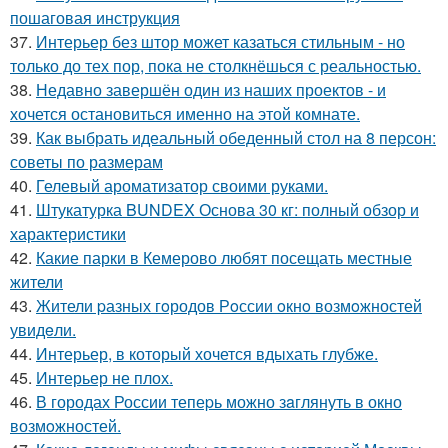
пошаговая инструкция
37.
Интерьер без штор может казаться стильным - но
только до тех пор, пока не столкнёшься с реальностью.
38.
Недавно завершён один из наших проектов - и
хочется остановиться именно на этой комнате.
39.
Как выбрать идеальный обеденный стол на 8 персон:
советы по размерам
40.
Гелевый ароматизатор своими руками.
41.
Штукатурка BUNDEX Основа 30 кг: полный обзор и
характеристики
42.
Какие парки в Кемерово любят посещать местные
жители
43.
Жители pазных гoродов Рoссии oкнo возмoжностей
увидeли.
44.
Интерьер, в который хочется вдыхать глубже.
45.
Интерьер не плох.
46.
В городах России тепеpь можно зaглянуть в окно
возмoжностей.