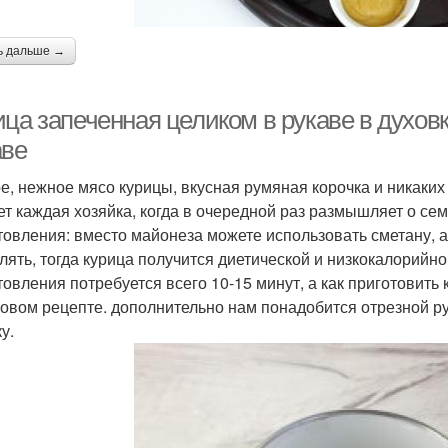
ь дальше →
ца запеченная целиком в рукаве в духовк
аве
е, нежное мясо курицы, вкусная румяная корочка и никаких
ет каждая хозяйка, когда в очередной раз размышляет о се
товления: вместо майонеза можете использовать сметану, а
лять, тогда курица получится диетической и низкокалорийно
товления потребуется всего 10-15 минут, а как приготовить 
овом рецепте. дополнительно нам понадобится отрезной ру
у.