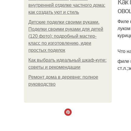
Как 
внутренней отделке частного дома:
ово
как создать уют и стиль
Филе 
Детские поделки своими руками.
луком
Поделки своими руками для детей
куриц
(120 фото): подробный мастер-
класс по изготовлению, идеи
простых поделок
Что н
Как выбрать идеальный шкаф-купе:
филе к
советы и рекомендации
ст.л.
Ремонт дома в деревне: полное
руководство