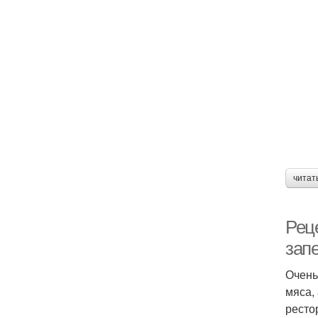
читат
Реце
зап
Очень
мяса,
ресто