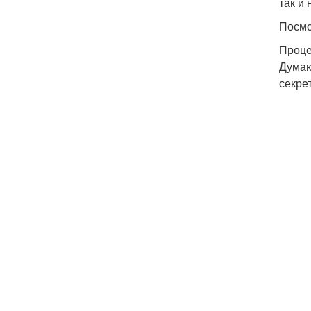
так и
Посмо
Проце
Думаю
секре