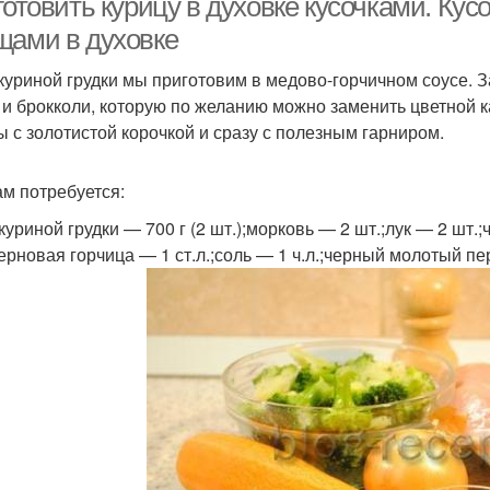
готовить курицу в духовке кусочками. Кус
щами в духовке
куриной грудки мы приготовим в медово-горчичном соусе. 
 и брокколи, которую по желанию можно заменить цветной к
ы с золотистой корочкой и сразу с полезным гарниром.
ам потребуется:
уриной грудки — 700 г (2 шт.);морковь — 2 шт.;лук — 2 шт.;
;зерновая горчица — 1 ст.л.;соль — 1 ч.л.;черный молотый п