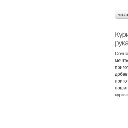
читат
Кури
рук
Сочно
мечта
приго
добав
приго
пошаг
курочк