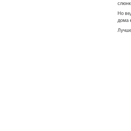
слюнк
Но ве
дома 
Лучше