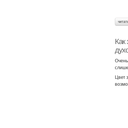
читат
Как 
дух
Очень
слишк
Цвет 
возмо