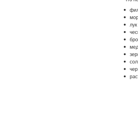
фил
мор
лук
чес
бро
мед
зер
сол
чер
рас