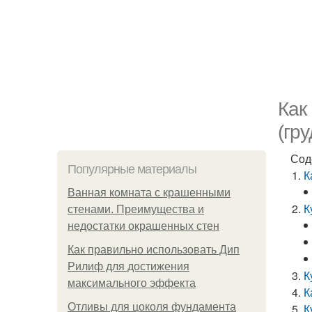
Как
(гр
Сод
Популярные материалы
К
Ванная комната с крашенными
К
стенами. Преимущества и
недостатки окрашенных стен
Как правильно использовать Дип
Рилиф для достижения
К
максимального эффекта
К
Отливы для цоколя фундамента
К