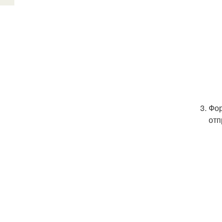
Фор
отп