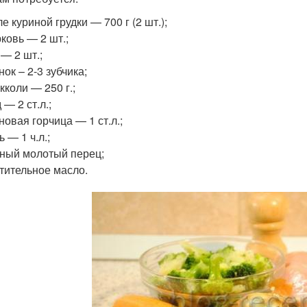
е куриной грудки — 700 г (2 шт.);
ковь — 2 шт.;
 — 2 шт.;
нок – 2-3 зубчика;
кколи — 250 г.;
 — 2 ст.л.;
новая горчица — 1 ст.л.;
ь — 1 ч.л.;
ный молотый перец;
тительное масло.