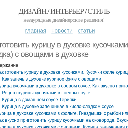
ДИЗАЙН / ИНТЕРЬЕР / СТИЛЬ
незаурядные дизайнерские решения!
главная
новости
статьи
 готовить курицу в духовке кусочкам
удка) с овощами в духовке
ержание
ак готовить курицу в духовке кусочками. Кусочки филе куриц
Как запечь в духовке куриное филе с овощами
урица кусочками в духовке в соевом соусе. Как вкусно приг
Рецепт курицы кусочками в соевом соусе
Курица в домашнем соусе Терияки
Курица в духовке запеченная в кисло-сладком соусе
урица в духовке кусочками в фольге. Гнездышки с рыбой ил
ак вкусно приготовить курицу кусочками на сковороде. Вку
урица в духовке кусочками с овощами. Курица, запеченная