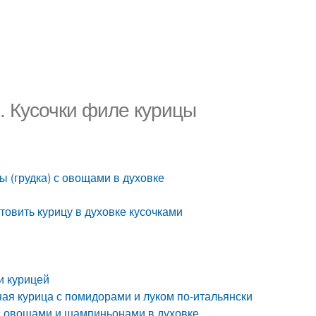
и. Кусочки филе курицы
ы (грудка) с овощами в духовке
отовить курицу в духовке кусочками
и курицей
сная курица с помидорами и луком по-итальянски
 с овощами и шампиньонами в духовке