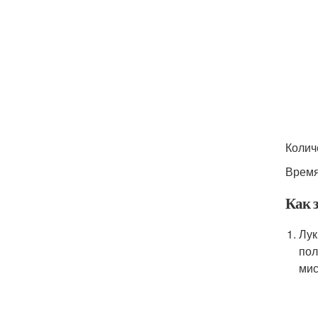
Колич
Время
Как 
Лук
пол
мис