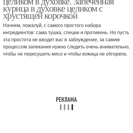
целиком в духовке. Запеченная
курица в духовке целиком с
хрустящей корочкой
Маринад к домашней
Начнем, пожалуй, с самого простого набора
Маринад для курицы
курице-гриль
ингредиентов: сама тушка, специи и противень. Но пусть
эта простота не вводит вас в заблуждение, за самим
процессом запекания нужно следить очень внимательно,
чтобы не пересушить мясо и чтобы кожица не обгорела.
Вкусная курица
Курица с помидорами
Курица в сметане
Сметанный соус
Курица с картошкой
Курица на противне