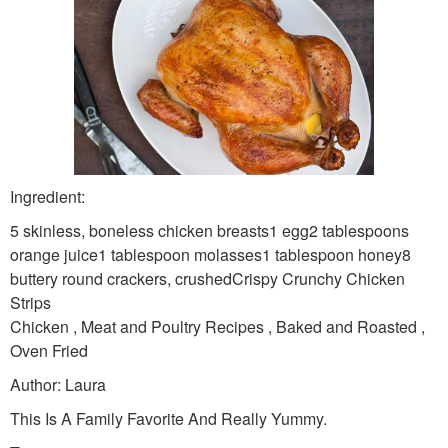
Ingredient:
5 skinless, boneless chicken breasts1 egg2 tablespoons
orange juice1 tablespoon molasses1 tablespoon honey8
buttery round crackers, crushedCrispy Crunchy Chicken
Strips
Chicken , Meat and Poultry Recipes , Baked and Roasted ,
Oven Fried
Author: Laura
This Is A Family Favorite And Really Yummy.