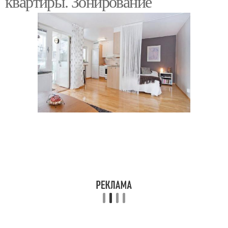
квартиры. Зонирование
Оформление в светлых
Тона с яркими
тонах
акцентами