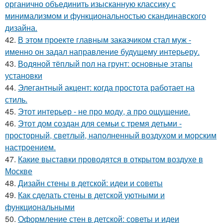
органично объединить изысканную классику с
минимализмом и функциональностью скандинавского
дизайна.
42.
В этом проекте главным заказчиком стал муж -
именно он задал направление будущему интерьеру.
43.
Водяной тёплый пол на грунт: основные этапы
установки
44.
Элегантный акцент: когда простота работает на
стиль.
45.
Этот интерьер - не про моду, а про ощущение.
46.
Этот дом создан для семьи с тремя детьми -
просторный, светлый, наполненный воздухом и морским
настроением.
47.
Какие выставки проводятся в открытом воздухе в
Москве
48.
Дизайн стены в детской: идеи и советы
49.
Как сделать стены в детской уютными и
функциональными
50.
Оформление стен в детской: советы и идеи