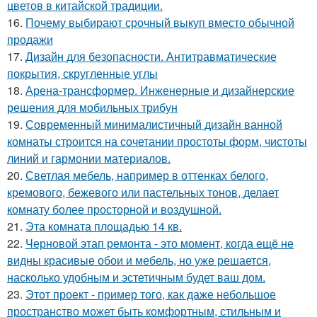
цветов в китайской традиции.
16.
Почему выбирают срочный выкуп вместо обычной
продажи
17.
Дизайн для безопасности. Антитравматические
покрытия, скругленные углы
18.
Арена-трансформер. Инженерные и дизайнерские
решения для мобильных трибун
19.
Современный минималистичный дизайн ванной
комнаты строится на сочетании простоты форм, чистоты
линий и гармонии материалов.
20.
Светлая мебель, например в оттенках белого,
кремового, бежевого или пастельных тонов, делает
комнату более просторной и воздушной.
21.
Эта комната площадью 14 кв.
22.
Черновой этап ремонта - это момент, когда ещё не
видны красивые обои и мебель, но уже решается,
насколько удобным и эстетичным будет ваш дом.
23.
Этот проект - пример того, как даже небольшое
пространство может быть комфортным, стильным и