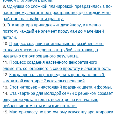
8.
Однушка со сложной планировкой превратилась в по-
настоящему элегантное пространство, где каждый метр
работает на комфорт и красоту.
9.
Эта квартира принадлежит дизайнеру, и именно
поэтому каждый её элемент продуман до малейшей
детали.
10.
Процесс создания оригинального дизайнерского
стола из массива дерева - от грубой заготовки до
идеально отполированного результата.
11.
Процесс создания настенного декоративного
элемента, сочетающего в себе простоту и элегантность.
12.
Как рационально распределить пространство в 3-
комнатной квартире: 7 ключевых решений
13.
Этот интерьер - настоящий праздник цвета и формы.
14.
Эта квартира для молодой семьи с ребёнком создаёт
ощущение уюта и тепла, несмотря на изначально
небольшие комнаты и низкие потолки.
15.
Мастер-классу по восточному искусству аранжировки