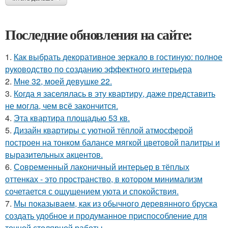
Последние обновления на сайте:
1.
Как выбрать декоративное зеркало в гостиную: полное
руководство по созданию эффектного интерьера
2.
Мне 32, моей девушке 22.
3.
Когда я заселялась в эту квартиру, даже представить
не могла, чем всё закончится.
4.
Эта квартира площадью 53 кв.
5.
Дизайн квартиры с уютной тёплой атмосферой
построен на тонком балансе мягкой цветовой палитры и
выразительных акцентов.
6.
Современный лаконичный интерьер в тёплых
оттенках - это пространство, в котором минимализм
сочетается с ощущением уюта и спокойствия.
7.
Мы показываем, как из обычного деревянного бруска
создать удобное и продуманное приспособление для
точной столярной работы.