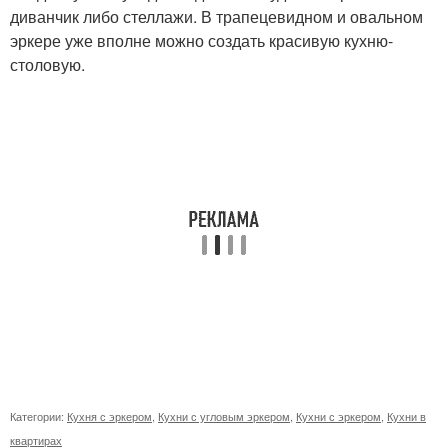
диванчик либо стеллажи. В трапецевидном и овальном
эркере уже вполне можно создать красивую кухню-
столовую.
Категории:
Кухня с эркером
,
Кухни с угловым эркером
,
Кухни с эркером
,
Кухни в
квартирах