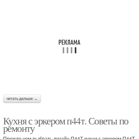
читать дальше →
Кухня с эркером п44т. Советы по
ремонту
Прежде чем выбрать дизайн П44Т кухни с эркером П44Т