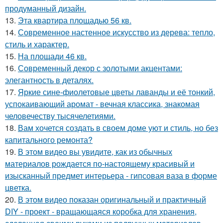
продуманный дизайн.
13.
Эта квартира площадью 56 кв.
14.
Современное настенное искусство из дерева: тепло,
стиль и характер.
15.
На площади 46 кв.
16.
Современный декор с золотыми акцентами:
элегантность в деталях.
17.
Яркие сине-фиолетовые цветы лаванды и её тонкий,
успокаивающий аромат - вечная классика, знакомая
человечеству тысячелетиями.
18.
Вам хочется создать в своем доме уют и стиль, но без
капитального ремонта?
19.
В этом видео вы увидите, как из обычных
материалов рождается по-настоящему красивый и
изысканный предмет интерьера - гипсовая ваза в форме
цветка.
20.
В этом видео показан оригинальный и практичный
DIY - проект - вращающаяся коробка для хранения,