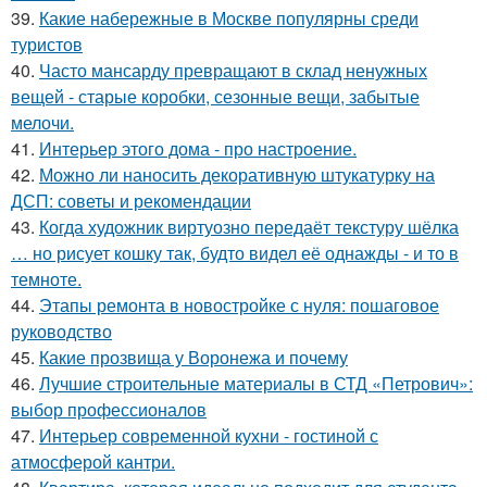
39.
Какие набережные в Москве популярны среди
туристов
40.
Часто мансарду превращают в склад ненужных
вещей - старые коробки, сезонные вещи, забытые
мелочи.
41.
Интерьер этого дома - про настроение.
42.
Можно ли наносить декоративную штукатурку на
ДСП: советы и рекомендации
43.
Когда художник виртуозно передаёт текстуру шёлка
… но рисует кошку так, будто видел её однажды - и то в
темноте.
44.
Этапы ремонта в новостройке с нуля: пошаговое
руководство
45.
Какие прозвища у Воронежа и почему
46.
Лучшие строительные материалы в СТД «Петрович»:
выбор профессионалов
47.
Интерьер современной кухни - гостиной с
атмосферой кантри.