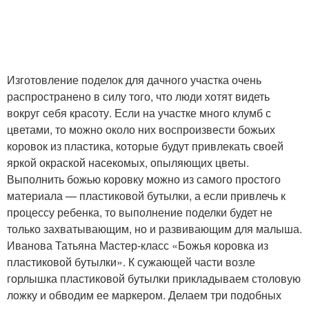
Бутылки для детского
Бутылки для клумбы
сада
Изготовление поделок для дачного участка очень
распространено в силу того, что люди хотят видеть
вокруг себя красоту. Если на участке много клумб с
Бутылки в школу
Бутылки для детей
цветами, то можно около них воспроизвести божьих
коровок из пластика, которые будут привлекать своей
яркой окраской насекомых, опыляющих цветы.
Выполнить божью коровку можно из самого простого
Сад из пластиковых
материала — пластиковой бутылки, а если привлечь к
бутылок
процессу ребенка, то выполнение поделки будет не
только захватывающим, но и развивающим для малыша.
Иванова Татьяна Мастер-класс «Божья коровка из
пластиковой бутылки». К сужающей части возле
горлышка пластиковой бутылки прикладываем столовую
ложку и обводим ее маркером. Делаем три подобных