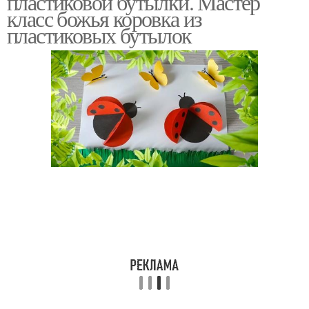
пластиковой бутылки. Мастер
класс божья коровка из
пластиковых бутылок
Бутылки на дачном
Коровка из бутылки
участке
Поделки из
пластмассовых
Бутылки для сада
бутылок
Огород из пластиковых
Поделки из бутылок
бутылок
Птички из бутылок
Пластиковые бутылки