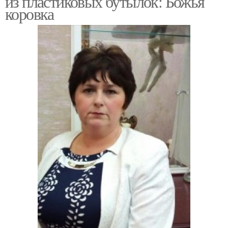
из пластиковых бутылок: Божья
коровка
Веревка из
Сетка из пластиковых
пластиковых бутылок
бутылок
Пластиковая бутылка
Пластиковые бутылки
Рабица из пластиковых
Нитки из пластиковых
бутылок
бутылок
Инструменты для
Веревка из
создания
пластиковой бутылки