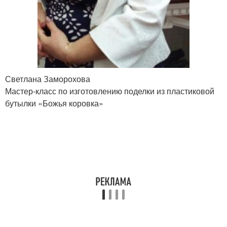
Ленты из бутылок
Бутылки в канат
Светлана Заморохова
Шпагат из пластиковых
Резак для пластиковых
Мастер-класс по изготовлению поделки из пластиковой
бутылок
бутылок
бутылки «Божья коровка»
Бутылки из
Бутылкорез для
канцелярского ножа
пластиковых бутылок
Нить из пластиковой
бутылки