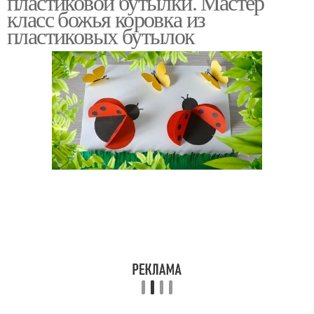
пластиковой бутылки. Мастер
класс божья коровка из
пластиковых бутылок
Ромашки из
Коровка из пластилина
пластиковых бутылок
Поделки из
Пчела из пластиковой
пластиковых бутылок
бутылки
Бутылки на дачном
Коровка из подручных
участке
материалов
Коровка из камней
Коровка из бетона