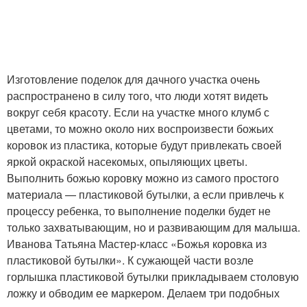
Божии коровки
Коровки из глины
Изготовление поделок для дачного участка очень
распространено в силу того, что люди хотят видеть
вокруг себя красоту. Если на участке много клумб с
Коровка из
Коровка из
цветами, то можно около них воспроизвести божьих
строительной каски
пластиковых ложек
коровок из пластика, которые будут привлекать своей
яркой окраской насекомых, опыляющих цветы.
Выполнить божью коровку можно из самого простого
материала — пластиковой бутылки, а если привлечь к
Коровка из пробок
Коровка из бисера
процессу ребенка, то выполнение поделки будет не
только захватывающим, но и развивающим для малыша.
Иванова Татьяна Мастер-класс «Божья коровка из
пластиковой бутылки». К сужающей части возле
Игрушки из бутылок
горлышка пластиковой бутылки прикладываем столовую
ложку и обводим ее маркером. Делаем три подобных