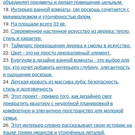
объединяет предметы и делает помещение цельным.
18.
Интерьер ванной комнаты, где роскошь сочетается с
минимализмом и утончённостью форм.
19.
На площади всего 33 кв.
20.
Современное настенное искусство из дерева: тепло,
стиль и характер.
21.
Таймлапс превращения дерева и смолы в искусство.
22.
Цвет - это не просто декоративный элемент.
23.
Бургунди в дизайне ванной комнаты - это выбор для
тех, кто хочет добавить интерьеру глубину, элегантность
и ощущение роскоши.
24.
Детская кровать из массива дуба: безопасность,
стиль и долговечность
25.
Этот проект - пример того, как дизайнер смог
превратить квартиру с неудобной планировкой в
комфортное и элегантное пространство для молодой
семьи.
26.
Этот интерьер словно рассказывает свою историю на
языке тонких нюансов и утончённых деталей.