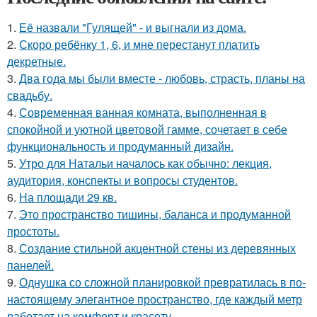
1.
Её назвали "Гулящей" - и выгнали из дома.
2.
Скоро ребёнку 1, 6, и мне перестанут платить
декретные.
3.
Два года мы были вместе - любовь, страсть, планы на
свадьбу.
4.
Современная ванная комната, выполненная в
спокойной и уютной цветовой гамме, сочетает в себе
функциональность и продуманный дизайн.
5.
Утро для Натальи началось как обычно: лекция,
аудитория, конспекты и вопросы студентов.
6.
На площади 29 кв.
7.
Это пространство тишины, баланса и продуманной
простоты.
8.
Создание стильной акцентной стены из деревянных
панелей.
9.
Однушка со сложной планировкой превратилась в по-
настоящему элегантное пространство, где каждый метр
работает на комфорт и красоту.