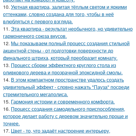
10.
Уютная квартира, залитая тёплым светом и яркими
оттенками, словно создана для того, чтобы в неё
влюбляться с первого взгляда.
11.
Эта квартира - результат необычного, но удивительно
гармоничного союза вкусов.
12.
Мы показываем полный процесс создания стильной
акцентной стены - от подготовки поверхности до
финального штриха, который преобразит комнату.
13.
Процесс сборки эффектного круглого стола из
оливкового дерева и прозрачной эпоксидной смолы.
14.
В этом компактном пространстве удалось создать
удивительный эффект - словно нажать "Пауза" посреди
стремительного мегаполиса.
15.
Гармония истории и современного комфорта.
16.
Процесс создания самодельного приспособления,
которое делает работу с деревом значительно проще и
точнее.
17.
Цвет - то, что задаёт настроение интерьеру,