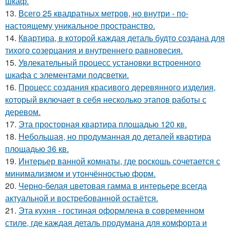
шкаф.
13.
Всего 25 квадратных метров, но внутри - по-
настоящему уникальное пространство.
14.
Квартира, в которой каждая деталь будто создана для
тихого созерцания и внутреннего равновесия.
15.
Увлекательный процесс установки встроенного
шкафа с элементами подсветки.
16.
Процесс создания красивого деревянного изделия,
который включает в себя несколько этапов работы с
деревом.
17.
Эта просторная квартира площадью 120 кв.
18.
Небольшая, но продуманная до деталей квартира
площадью 36 кв.
19.
Интерьер ванной комнаты, где роскошь сочетается с
минимализмом и утончённостью форм.
20.
Черно-белая цветовая гамма в интерьере всегда
актуальной и востребованной остаётся.
21.
Эта кухня - гостиная оформлена в современном
стиле, где каждая деталь продумана для комфорта и