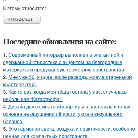
К этому относится:
читать дальше →
Последние обновления на сайте:
1.
Современный интерьер выполнен в элегантной и
сдержанной стилистике с акцентом на благородные
материалы и продуманную геометрию пространства.
2.
Мне уже 56, я одна после развода, живу в старенькой
квартире отца.
3.
Как-то раз, когда моя тёща гостила у нас, случилась
небольшая "Катастрофа".
4.
Дизайн двухкомнатной квартиры в пастельных тонах
основан на ощущении лёгкости, уюта и визуального
баланса.
5.
Это гармония света, воздуха и практичности, особенно
ценная для компактных пространств.