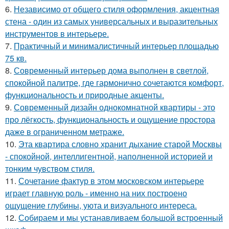
6.
Независимо от общего стиля оформления, акцентная
стена - один из самых универсальных и выразительных
инструментов в интерьере.
7.
Практичный и минималистичный интерьер площадью
75 кв.
8.
Современный интерьер дома выполнен в светлой,
спокойной палитре, где гармонично сочетаются комфорт,
функциональность и природные акценты.
9.
Современный дизайн однокомнатной квартиры - это
про лёгкость, функциональность и ощущение простора
даже в ограниченном метраже.
10.
Эта квартира словно хранит дыхание старой Москвы
- спокойной, интеллигентной, наполненной историей и
тонким чувством стиля.
11.
Сочетание фактур в этом московском интерьере
играет главную роль - именно на них построено
ощущение глубины, уюта и визуального интереса.
12.
Собираем и мы устанавливаем большой встроенный