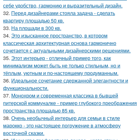
себе удобство, гармонию и выразительный дизайн.
32.
Перед дизайнерами стояла задача - сделать
квартиру площадью 50 кв.
33.
На площади в 300 кв.
34.
Это изысканное пространство, в котором
классическая архитектурная основа гармонично
сочетается с актуальными дизайнерскими решениями.
35.
Этот интерьер - отличный пример того, как
минимализм может быть не только стильным, но и
тёплым, уютным и по-настоящему продуманным.
36.
Идеальное сочетание сдержанной элегантности и
функциональности.
37.
Монохром и современная классика в бывшей
питерской коммуналке - пример глубокого преображения
пространства площадью 85 кв.
38.
Очень необычный интерьер для семьи в стиле
марокко - это настоящее погружение в атмосферу
восточной сказки.