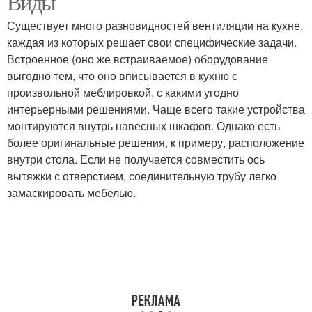
Виды
Существует много разновидностей вентиляции на кухне,
каждая из которых решает свои специфические задачи.
Вентиляция с обратным
Встроенное (оно же встраиваемое) оборудование
Клапан через стену
клапаном
выгодно тем, что оно вписывается в кухню с
произвольной меблировкой, с какими угодно
интерьерными решениями. Чаще всего такие устройства
монтируются внутрь навесных шкафов. Однако есть
Клапан для вытяжки
Клапан для вентиляции
более оригинальные решения, к примеру, расположение
внутри стола. Если не получается совместить ось
вытяжки с отверстием, соединительную трубу легко
замаскировать мебелью.
Обратные клапаны