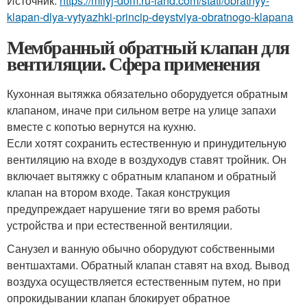
Источник:
https://milyj-dom.ru-land.com/stati/obratnyy-
klapan-dlya-vytyazhki-princip-deystviya-obratnogo-klapana
Мембранный обратный клапан для
вентиляции. Сфера применения
Кухонная вытяжка обязательно оборудуется обратным
клапаном, иначе при сильном ветре на улице запахи
вместе с копотью вернутся на кухню.
Если хотят сохранить естественную и принудительную
вентиляцию на входе в воздуходув ставят тройник. Он
включает вытяжку с обратным клапаном и обратный
клапан на втором входе. Такая конструкция
предупреждает нарушение тяги во время работы
устройства и при естественной вентиляции.
Санузел и ванную обычно оборудуют собственными
вентшахтами. Обратный клапан ставят на вход. Вывод
воздуха осуществляется естественным путем, но при
опрокидывании клапан блокирует обратное