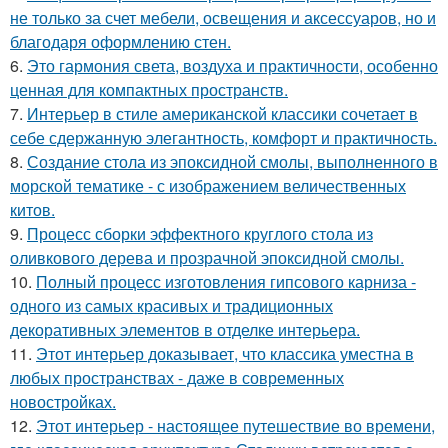
не только за счет мебели, освещения и аксессуаров, но и
благодаря оформлению стен.
6.
Это гармония света, воздуха и практичности, особенно
ценная для компактных пространств.
7.
Интерьер в стиле американской классики сочетает в
себе сдержанную элегантность, комфорт и практичность.
8.
Создание стола из эпоксидной смолы, выполненного в
морской тематике - с изображением величественных
китов.
9.
Процесс сборки эффектного круглого стола из
оливкового дерева и прозрачной эпоксидной смолы.
10.
Полный процесс изготовления гипсового карниза -
одного из самых красивых и традиционных
декоративных элементов в отделке интерьера.
11.
Этот интерьер доказывает, что классика уместна в
любых пространствах - даже в современных
новостройках.
12.
Этот интерьер - настоящее путешествие во времени,