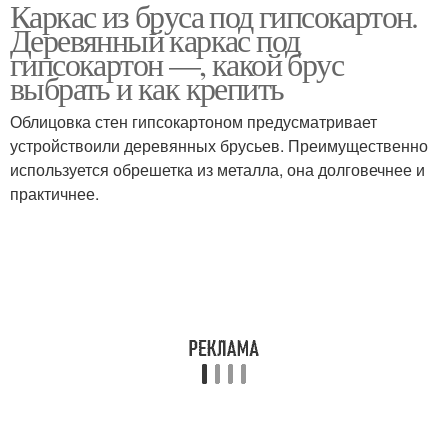
Каркас из бруса под гипсокартон.
Каркас для
Реечный каркас
Деревянный каркас под
гипсокартона
гипсокартон —, какой брус
выбрать и как крепить
Облицовка стен гипсокартоном предусматривает
Профили для каркаса
Каркас для перегородок
устройствоили деревянных брусьев. Преимущественно
используется обрешетка из металла, она долговечнее и
практичнее.