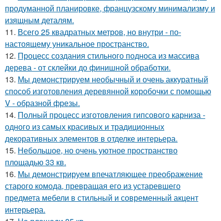
продуманной планировке, французскому минимализму и
изящным деталям.
11.
Всего 25 квадратных метров, но внутри - по-
настоящему уникальное пространство.
12.
Процесс создания стильного подноса из массива
дерева - от склейки до финишной обработки.
13.
Мы демонстрируем необычный и очень аккуратный
способ изготовления деревянной коробочки с помощью
V - образной фрезы.
14.
Полный процесс изготовления гипсового карниза -
одного из самых красивых и традиционных
декоративных элементов в отделке интерьера.
15.
Небольшое, но очень уютное пространство
площадью 33 кв.
16.
Мы демонстрируем впечатляющее преображение
старого комода, превращая его из устаревшего
предмета мебели в стильный и современный акцент
интерьера.