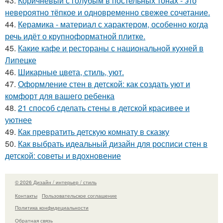
43.
Коричневый с голубым в постельных тонах - это
невероятно тёпкое и одновременно свежее сочетание.
44.
Керамика - материал с характером, особенно когда
речь идёт о крупноформатной плитке.
45.
Какие кафе и рестораны с национальной кухней в
Липецке
46.
Шикарные цвета, стиль, уют.
47.
Оформление стен в детской: как создать уют и
комфорт для вашего ребенка
48.
21 способ сделать стены в детской красивее и
уютнее
49.
Как превратить детскую комнату в сказку
50.
Как выбрать идеальный дизайн для росписи стен в
детской: советы и вдохновение
© 2026 Дизайн / интерьер / стиль
Контакты
Пользовательское соглашение
Политика конфидециальности
Обратная связь