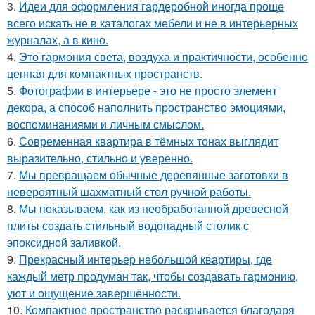
3.
Идеи для оформления гардеробной иногда проще
всего искать не в каталогах мебели и не в интерьерных
журналах, а в кино.
4.
Это гармония света, воздуха и практичности, особенно
ценная для компактных пространств.
5.
Фотографии в интерьере - это не просто элемент
декора, а способ наполнить пространство эмоциями,
воспоминаниями и личным смыслом.
6.
Современная квартира в тёмных тонах выглядит
выразительно, стильно и уверенно.
7.
Мы превращаем обычные деревянные заготовки в
невероятный шахматный стол ручной работы.
8.
Мы показываем, как из необработанной древесной
плиты создать стильный водопадный столик с
эпоксидной заливкой.
9.
Прекрасный интерьер небольшой квартиры, где
каждый метр продуман так, чтобы создавать гармонию,
уют и ощущение завершённости.
10.
Компактное пространство раскрывается благодаря