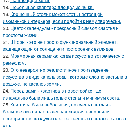
17.
На площади 85 кв.
18.
Небольшая квартира площадью 46 кв.
19.
Крошечный столик может стать настоящей
изюминкой интерьера, если подойти к нему творчески.
20.
Цветок календулы - прекрасный символ счастья и
простоты жизни.
21.
Шторы - это не просто функциональный элемент,
защищающий от солнца или посторонних взглядов.
22.
Мраморная керамика: когда искусство встречается с
ремеслом.
23.
Это невероятно реалистичное произведение
искусства в виде капель воды, которые словно застыли в
воздухе, не касаясь земли.
24.
Перед вами - квартира в новостройке, где
изначально были лишь голые стены и минимум света.
25.
Квартира была небольшая, но очень светлая -
большое окно и застеклённая лоджия наполняли
пространство воздухом и естественным светом с самого
утра.