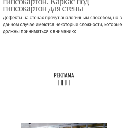
гипсокартон. Каркас под
гипсокартон для стены
Дефекты на стенах прячут аналогичным способом, но в
Каркас для подвесного
данном случае имеются некоторые сложности, которые
Реечный каркас
потолка
должны приниматься к вниманию:
Профили для каркаса
Каркас для перегородок
Гипсокартон без
Конструкции из
каркаса
гипсокартона