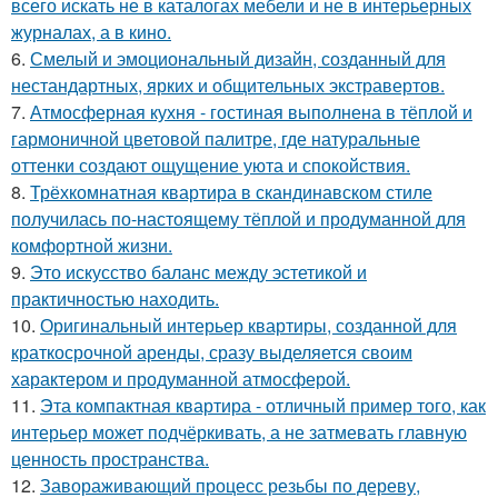
всего искать не в каталогах мебели и не в интерьерных
журналах, а в кино.
6.
Смелый и эмоциональный дизайн, созданный для
нестандартных, ярких и общительных экстравертов.
7.
Атмосферная кухня - гостиная выполнена в тёплой и
гармоничной цветовой палитре, где натуральные
оттенки создают ощущение уюта и спокойствия.
8.
Трёхкомнатная квартира в скандинавском стиле
получилась по-настоящему тёплой и продуманной для
комфортной жизни.
9.
Это искусство баланс между эстетикой и
практичностью находить.
10.
Оригинальный интерьер квартиры, созданной для
краткосрочной аренды, сразу выделяется своим
характером и продуманной атмосферой.
11.
Эта компактная квартира - отличный пример того, как
интерьер может подчёркивать, а не затмевать главную
ценность пространства.
12.
Завораживающий процесс резьбы по дереву,