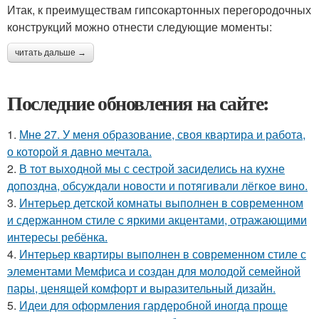
Итак, к преимуществам гипсокартонных перегородочных
конструкций можно отнести следующие моменты:
читать дальше →
Последние обновления на сайте:
1.
Мне 27. У меня образование, своя квартира и работа,
о которой я давно мечтала.
2.
В тот выходной мы с сестрой засиделись на кухне
допоздна, обсуждали новости и потягивали лёгкое вино.
3.
Интерьер детской комнаты выполнен в современном
и сдержанном стиле с яркими акцентами, отражающими
интересы ребёнка.
4.
Интерьер квартиры выполнен в современном стиле с
элементами Мемфиса и создан для молодой семейной
пары, ценящей комфорт и выразительный дизайн.
5.
Идеи для оформления гардеробной иногда проще