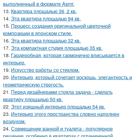
выполненный в формате Asmr.
13.
Квартира площадью 36, 2 кв.
14.
Эта квартира площадью 94 кв.
15.
Процесс создания оригинальной цветочной
композиции в японском стиле.
16.
Эта квартира площадью 32 кв.
17.
Эта компактная студия площадью 35 кв.
18.
Гардеробная, которая гармонично вписывается в
интерьер.
19.
Искусство работы со стеклом.
20.
Интерьер, который сочетает роскошь, элегантность и
геометрическую строгость.
21.
Перед дизайнерами стояла задача - сделать
квартиру площадью 50 кв.
22.
Этот изящный интерьер площадью 54 кв.
23.
Интерьер этого пространства словно наполнен
воздухом.
24.
Совмещение ванной и туалета - популярное
решение, особенно в квартирах с ограниченной