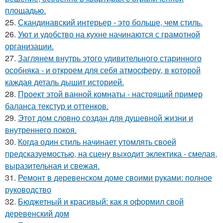
площадью.
25.
Скандинавский интерьер - это больше, чем стиль.
26.
Уют и удобство на кухне начинаются с грамотной
организации.
27.
Заглянем внутрь этого удивительного старинного
особняка - и откроем для себя атмосферу, в которой
каждая деталь дышит историей.
28.
Проект этой ванной комнаты - настоящий пример
баланса текстур и оттенков.
29.
Этот дом словно создан для душевной жизни и
внутреннего покоя.
30.
Когда один стиль начинает утомлять своей
предсказуемостью, на сцену выходит эклектика - смелая,
выразительная и свежая.
31.
Ремонт в деревенском доме своими руками: полное
руководство
32.
Бюджетный и красивый: как я оформил свой
деревенский дом