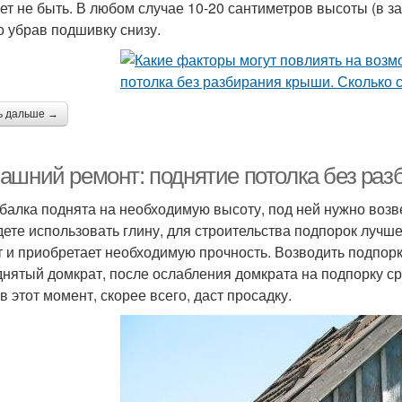
ет не быть. В любом случае 10-20 сантиметров высоты (в з
о убрав подшивку снизу.
ь дальше →
ашний ремонт: поднятие потолка без ра
 балка поднята на необходимую высоту, под ней нужно возв
дете использовать глину, для строительства подпорок лучш
т и приобретает необходимую прочность. Возводить подпорку
днятый домкрат, после ослабления домкрата на подпорку с
в этот момент, скорее всего, даст просадку.