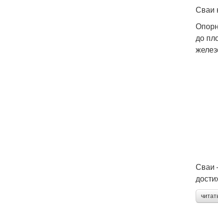
Сваи 
Опорн
до пл
желез
Сваи 
дости
читат