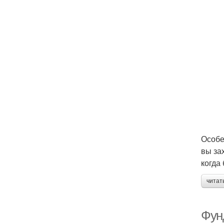
Особе
вы за
когда
читат
Фун