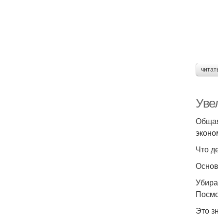
читат
Уве
Общая
эконо
Что д
Основ
Убира
Посмо
Это з