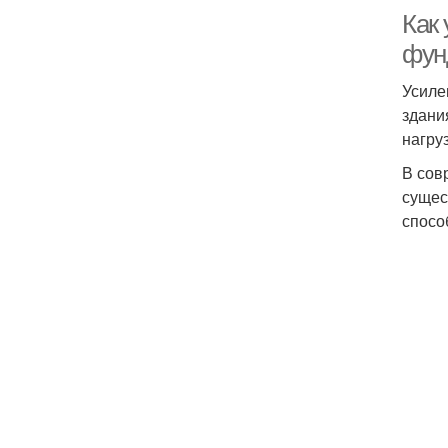
Как
фун
Усиле
здани
нагруз
В сов
сущес
спосо