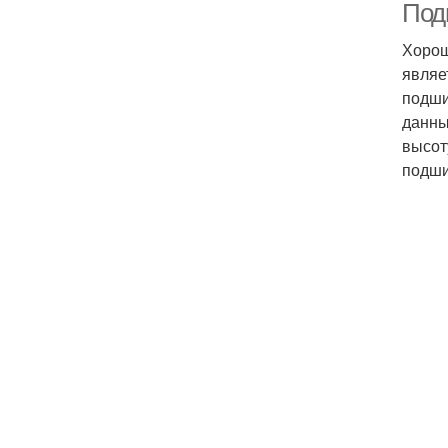
Под
Хорош
являе
подши
данны
высот
подши