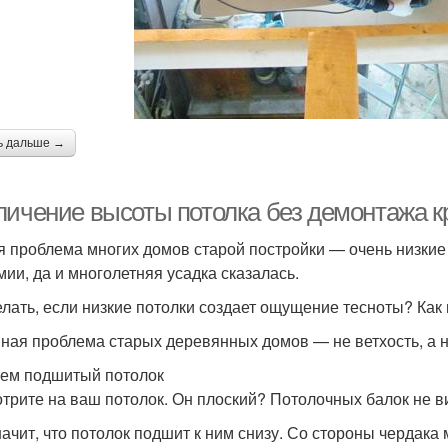
ь дальше →
личение высоты потолка без демонтажа к
 проблема многих домов старой постройки — очень низкие п
мии, да и многолетняя усадка сказалась.
елать, если низкие потолки создает ощущение тесноты? Как
ная проблема старых деревянных домов — не ветхость, а н
ем подшитый потолок
трите на ваш потолок. Он плоский? Потолочных балок не вид
начит, что потолок подшит к ним снизу. Со стороны чердака 