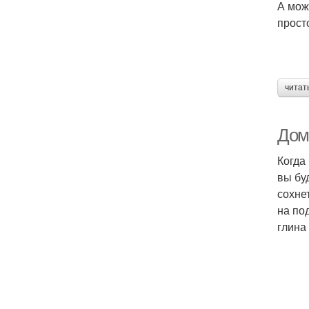
А мож
прост
читат
Дом
Когда
вы бу
сохне
на по
глина 