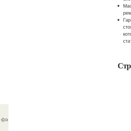
Мас
рем
Гар
сто
кот
ста
Стр
⇦