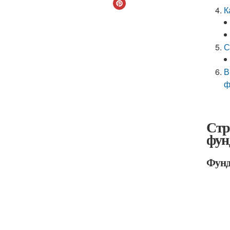
К
С
В
ф
Стр
фун
Фунд