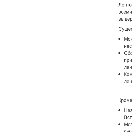
Ленто
всеми
выдер
Сущес
Мон
нес
Сбо
при
лен
Ком
лен
Кроме
Нез
Вст
Мел
пуч