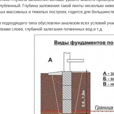
лубленный. Глубина заложения такой ленты несколько ниже
ых массивных и тяжелых построек, годится для большинства
 подходящего типа обусловлен анализом всех условий учас
твами слоев, глубиной залегания почвенных вод и т.д.