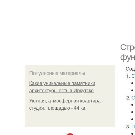
Стр
фун
Сод
Популярные материалы
С
Какие уникальные памятники
архитектуры есть в Иркутске
С
Уютная, атмосферная квартира -
студия, площадью - 44 кв.
П