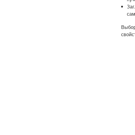
Заг
сам
Выбор
свойс