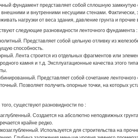
чный фундамент представляет собой сплошную замкнутую 
 внешними и внутренними несущими стенами. Фактически, 
живать нагрузки от веса здания, давление грунта и прочие 
твуют следующие разновидности ленточного фундамента :
олитный. Представляет собой цельную отливку из железоб
ущую способность.
рный. Лента строится из отдельных фрагментов или элеме
родного камня и т.д. Эксплуатационные качества этого тип
ты.
бинированный. Представляет собой сочетание ленточного 
точный. Позволяет получить опорные точки, на которых ус
 того, существуют разновидности по :
аглубленный. Создается на абсолютно неподвижных грунта
речается крайне редко.
козаглубленный. Используется для строительства на проч
ению. Глубина заложения меньше уровня зимнего промерза