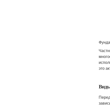
Фунда
Частн
много
испол
это а
Виды
Перед
завис