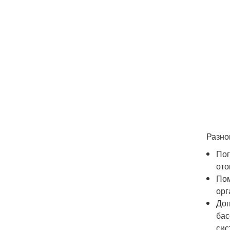
Разно
Пог
ото
Пом
орг
Доп
бас
сис