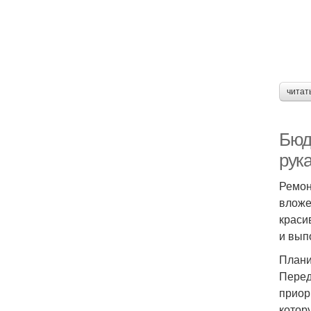
читат
Бюд
рук
Ремон
вложе
краси
и вып
Плани
Перед
приор
котор