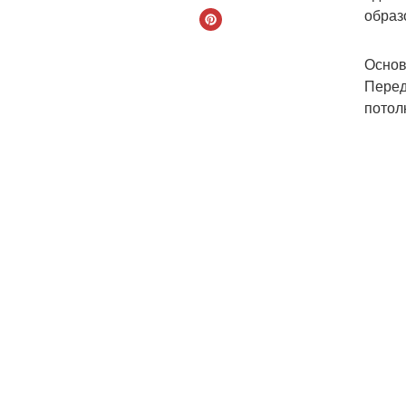
образ
Основ
Перед
потол