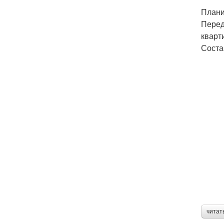
Плани
Перед
кварт
Соста
читат