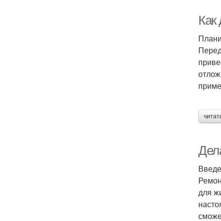
Как
Плани
Перед
приве
отлож
приме
читат
Дел
Введ
Ремон
для ж
насто
сможе