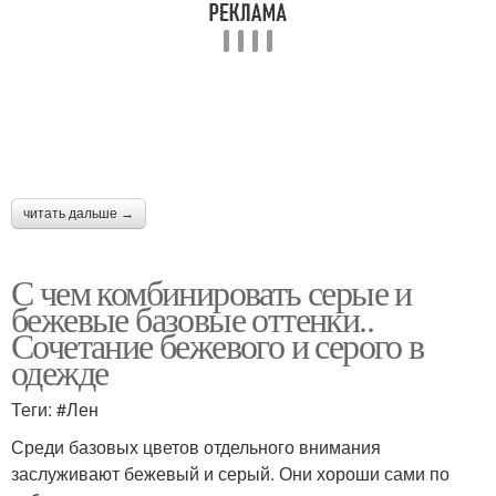
Ремонт в бежевых
Бежевая обстановка
тонах
Обстановка для кухни
Обои для кухни
читать дальше →
С чем комбинировать серые и
Кухня с зелеными
Обои на кухне
бежевые базовые оттенки..
обоями
Сочетание бежевого и серого в
одежде
Теги: #Лен
Обои на кухню
Кухня в зеленых тонах
Среди базовых цветов отдельного внимания
заслуживают бежевый и серый. Они хороши сами по