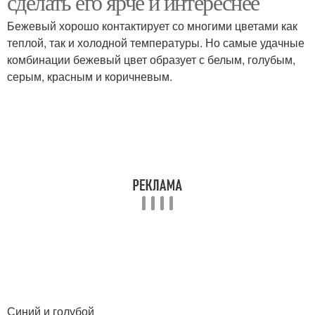
сделать его ярче и интереснее
Бежевый хорошо контактирует со многими цветами как
теплой, так и холодной температуры. Но самые удачные
Кухня в шоколадно-
комбинации бежевый цвет образует с белым, голубым,
Цветы на кухне
бежевых тонах
серым, красным и коричневым.
Кухня с темной
Цвета на кухне
столешницей
Кухня с яркими
Кухни в бежевом цвете
акцентами
Бежевые кухни
Кухни в бежевых тонах
Синий и голубой