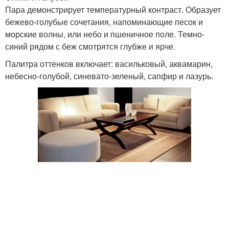
Пара демонстрирует температурный контраст. Образует
бежево-голубые сочетания, напоминающие песок и
Обои для бежевой
Кухня с деревянной
морские волны, или небо и пшеничное поле. Темно-
кухни
столешницей
синий рядом с беж смотрятся глубже и ярче.
Палитра оттенков включает: васильковый, аквамарин,
небесно-голубой, синевато-зеленый, сапфир и лазурь.
Мебель в бежевых
Интерьер в бежевых
тонах
тонах
Интерьер в бежевом
Бежевая мебель
цвете
Бежевые тона
Бежевые стены