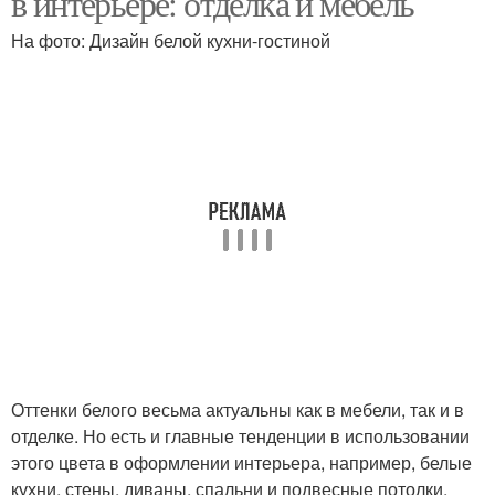
в интерьере: отделка и мебель
На фото: Дизайн белой кухни-гостиной
Интерьер в закладки
Цвета в интерьере
Белая квартира
Мебели в интерьере
Скандинавский
Белая кухня
интерьер
Оттенки белого весьма актуальны как в мебели, так и в
отделке. Но есть и главные тенденции в использовании
Белый стиль
Стиль в интерьере
этого цвета в оформлении интерьера, например, белые
кухни, стены, диваны, спальни и подвесные потолки.