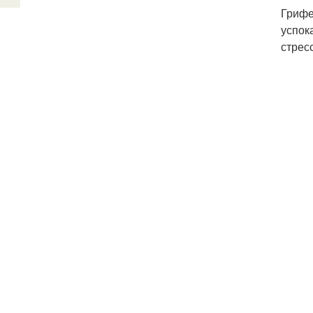
Грифе
успок
стрес