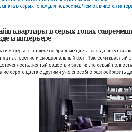
омната в серых тонах для подростка. Чем отличается интер
айн квартиры в серых тонах современн
жде и интерьере
а и интерьер, а также выбранные цвета, всегда несут како
т на настроение и эмоциональный фон. Так, если красный эт
доточенность, желтый радость и энергия, то серый полность
ание серого цвета с другими уже способно разнообразить 