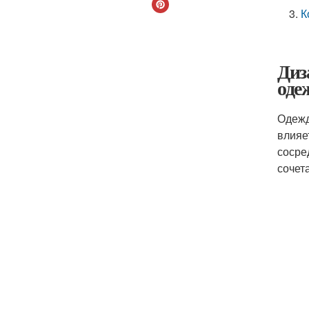
К
Диз
оде
Одежд
влияе
сосре
сочет