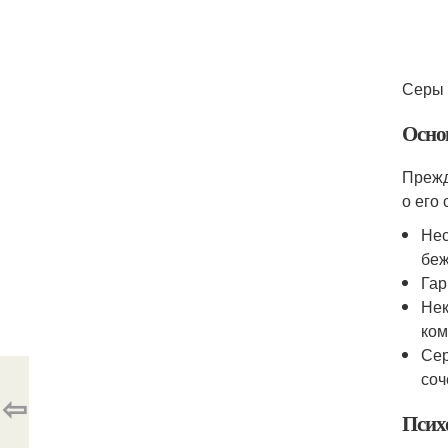
Серы 
Осно
Прежд
о его 
Нес
беж
Гар
Нек
ком
Сер
соч
⇦
Псих