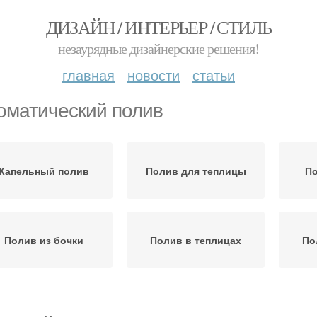
ДИЗАЙН / ИНТЕРЬЕР / СТИЛЬ
незаурядные дизайнерские решения!
главная
новости
статьи
оматический полив
Капельный полив
Полив для теплицы
По
Полив из бочки
Полив в теплицах
По
Дождеватель для
осители для полива
Пол