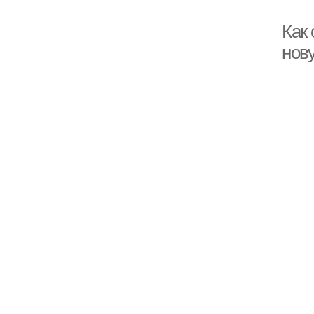
Как
нов