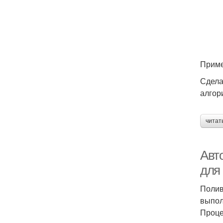
Приме
Сдела
алгор
читат
Авт
для
Полив
выпол
Проце