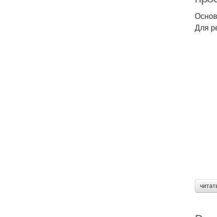
Основ
Для р
читат