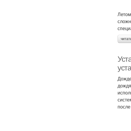
Летом
сложн
специ
читат
Уст
уст
Дожде
дождя
испол
систе
после