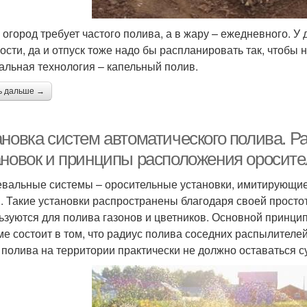
 огород требует частого полива, а в жару – ежедневного. У
ости, да и отпуск тоже надо бы распланировать так, чтобы 
альная технология – капельный полив.
ь дальше →
ановка систем автоматического полива. 
ановок и принципы расположения оросите
вальные системы – оросительные установки, имитирующие
. Такие установки распространены благодаря своей простоте
ьзуются для полива газонов и цветников. Основной принци
ме состоит в том, что радиус полива соседних распылителе
 полива на территории практически не должно оставаться су