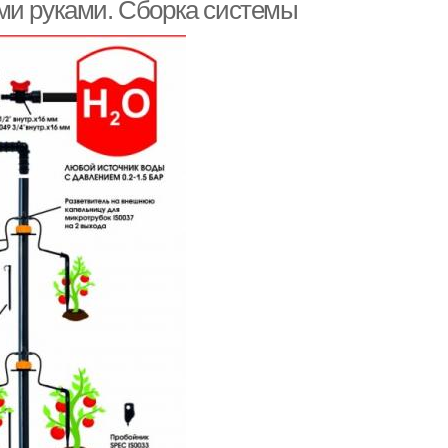
ми руками. Сборка системы
олив на даче
Полив из шланга
Автоматическая
в от водопровода
установка