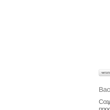
читат
Вас
Соз
про