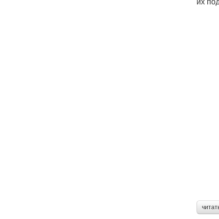
их по
читат