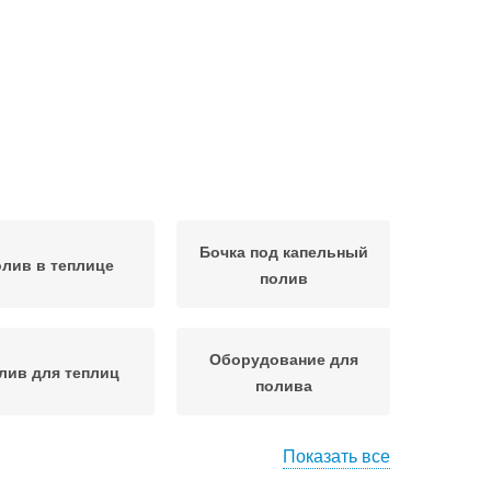
Бочка под капельный
лив в теплице
полив
Оборудование для
лив для теплиц
полива
Показать все
ив для огорода
Полив на огороде