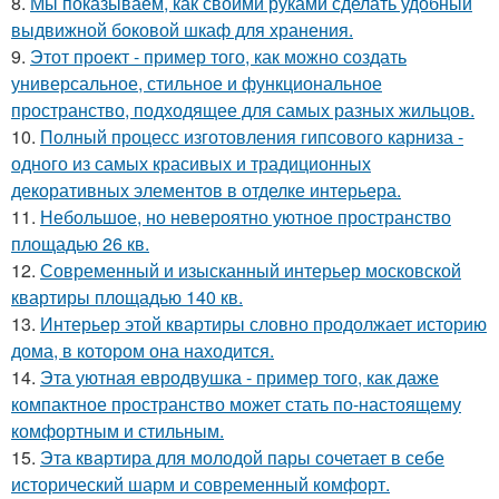
8.
Мы показываем, как своими руками сделать удобный
выдвижной боковой шкаф для хранения.
9.
Этот проект - пример того, как можно создать
универсальное, стильное и функциональное
пространство, подходящее для самых разных жильцов.
10.
Полный процесс изготовления гипсового карниза -
одного из самых красивых и традиционных
декоративных элементов в отделке интерьера.
11.
Небольшое, но невероятно уютное пространство
площадью 26 кв.
12.
Современный и изысканный интерьер московской
квартиры площадью 140 кв.
13.
Интерьер этой квартиры словно продолжает историю
дома, в котором она находится.
14.
Эта уютная евродвушка - пример того, как даже
компактное пространство может стать по-настоящему
комфортным и стильным.
15.
Эта квартира для молодой пары сочетает в себе
исторический шарм и современный комфорт.