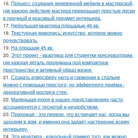
16.
Процесс создания деревянной мебели в мастерской,
где каждое действие мастера превращает простые доски
в прочный и красивый предмет интерьера.
17.
Небольшая квартира площадью 46 кв.
18.
Текстурная живопись: искусство, которое можно
почувствовать.
19.
На площади 45 кв.
20.
Этот проект - квартира для студентки консерватории,
где каждая деталь продумана под компактное
пространство и активный образ жизни.
21.
Создать атмосферу уюта и гармонии в спальне
можно с помощью простого, но эффектного приёма -
декоративной росписи стен.
22.
Маленькая кухня в наших представлениях часто
ассоциируется с теснотой и неудобством.
23.
Прихожая - это первое, что встречает нас, когда мы
заходим в дом, и именно она задаёт настроение всему
интерьеру.
24.
Эта квартира - идеальный пример того, как можно