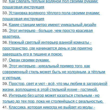
32.
Как сделать тёплый водяной пол своими руками:
пошаговая инструкция
33.
Установка водяного тёплого пола своими руками:
пошаговая инструкция
34.
Какие станции метро имеют уникальный дизайн
35.
Этот интерьер - больше, чем просто красивая
квартира.
36.
Нежный светлый интерьер ванной комнаты -
пространство, где начинается день и где приятно
завершать его в тишине и покое.
37.
Океан своими руками.
38.
Этот интерьер - идеальный пример того, как
современный стиль может быть не холодным, а тёплым
и уютным.
39.
Простор, свет и уют - всё, что мы любим в загородной
жизни, воплощено в этой стильной кухне - гостиной.
40.
Интерьер без штор может казаться стильным - но
только до тех пор, пока не столкнёшься с реальностью.
41.
Классика, которая никогда не выйдет из моды -