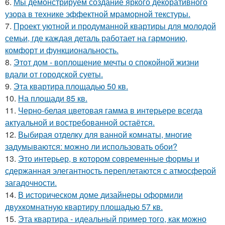
6.
Мы демонстрируем создание яркого декоративного
узора в технике эффектной мраморной текстуры.
7.
Проект уютной и продуманной квартиры для молодой
семьи, где каждая деталь работает на гармонию,
комфорт и функциональность.
8.
Этот дом - воплощение мечты о спокойной жизни
вдали от городской суеты.
9.
Эта квартира площадью 50 кв.
10.
На площади 85 кв.
11.
Черно-белая цветовая гамма в интерьере всегда
актуальной и востребованной остаётся.
12.
Выбирая отделку для ванной комнаты, многие
задумываются: можно ли использовать обои?
13.
Это интерьер, в котором современные формы и
сдержанная элегантность переплетаются с атмосферой
загадочности.
14.
В историческом доме дизайнеры оформили
двухкомнатную квартиру площадью 57 кв.
15.
Эта квартира - идеальный пример того, как можно