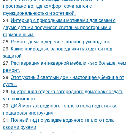
пространство, где комфорт сочетается с
функциональностью и эстетикой.
24.
Интерьер с природными мотивами для семьи с
двумя детьми получился светлым, просторным и
гармоничным.
25.
Ремонт дома в деревне: полное руководство
26.
Какие природные заповедники находятся под
защитой
27.
Реставрация антикварной мебели - это больше, чем
ремонт.
28.
Этот уютный светлый дом - настоящее убежище от
суеты.
29.
Внутренняя отделка загородного дома: как создать
уют и комфорт
30.
ДИЙ монтаж водяного теплого пола под стяжку:
пошаговая инструкция
31.
Полный гид по укладке водяного теплого пола
своими руками