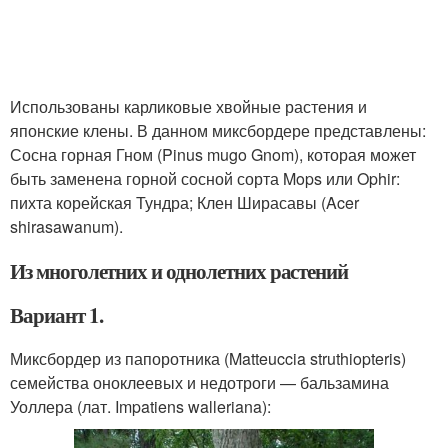
Использованы карликовые хвойные растения и
японские клены. В данном миксбордере представлены:
Сосна горная Гном (Pinus mugo Gnom), которая может
быть заменена горной сосной сорта Mops или Ophir:
пихта корейская Тундра; Клен Ширасавы (Acer
shirasawanum).
Из многолетних и однолетних растений
Вариант 1.
Миксбордер из папоротника (Matteuccia struthiopteris)
семейства оноклеевых и недотроги — бальзамина
Уоллера (лат. Impatiens walleriana):