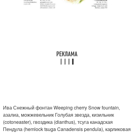
Ива Снежный фонтан Weeping cherry Snow fountain,
азалиа, можжевельник Голубая звезда, кизильник
(cotoneaster), гвоздика (dianthus), тсуга канадская
Пендула (hemlock tsuga Canadensis pendula), карликовая