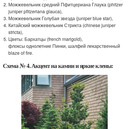
Можжевельник средний Пфитцериана Глаука (phitzer
juniper pfitzeriana glauca),
Можжевельник Голубая звезда (juniper blue star),
Китайский можжевельник Стрикта (chinese juniper
stricta),
Цветы: Бархатцы (french marigold),
флоксы однолетние Пинки, шалфей лекарственный
blaze of fire.
Схема № 4. Акцент на камни и яркие клены: