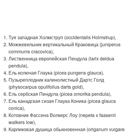
Туя западная Холмструп (occidentalis Holmstrup),
Можжевельник вертикальный Краковица (juniperus
communis cracovica),
Лиственница европейская Пендула (larix deldua
pendula),
Ель колючая Глаука (picea pungens glauca),
Пузыреплодник калинолистный Дартс Голд
(physocarpus opulifolius darts gold),
Ель сербская Пендула (picea omorika pendula),
Ель канадская сизая Глаука Коника (picea glauca
conica),
Котовник Фассена Волкерс Лоу (nepeta x faasenii
walkers low),
Карликовая душица обыкновенная (origanum vuigare