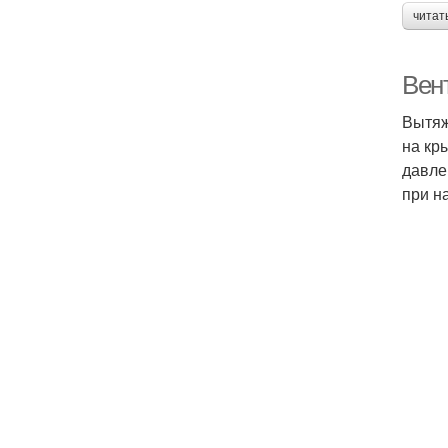
читат
Вен
Вытяж
на кр
давле
при н