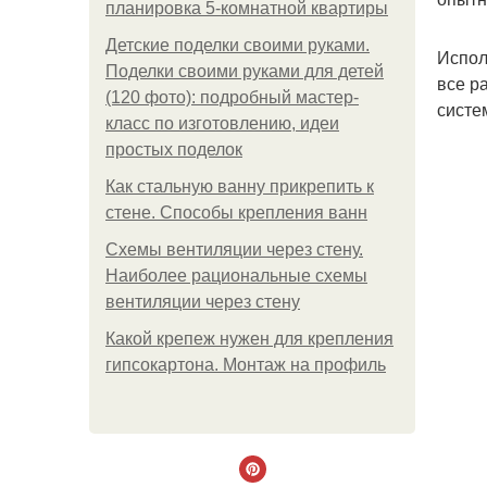
планировка 5-комнатной квартиры
Детские поделки своими руками.
Испол
Поделки своими руками для детей
все р
(120 фото): подробный мастер-
систе
класс по изготовлению, идеи
простых поделок
Как стальную ванну прикрепить к
стене. Способы крепления ванн
Схемы вентиляции через стену.
Наиболее рациональные схемы
вентиляции через стену
Какой крепеж нужен для крепления
гипсокартона. Монтаж на профиль