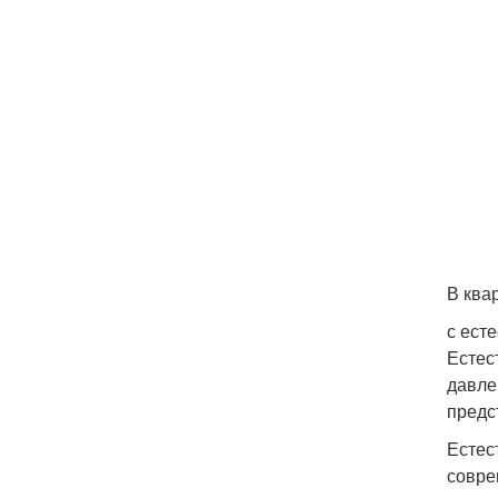
В ква
с ест
Естес
давле
предс
Естес
совре