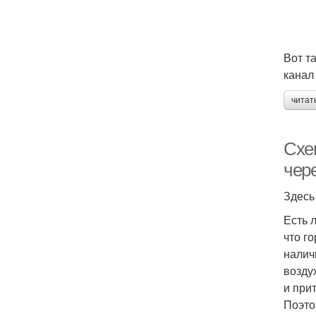
Вот т
канал
читат
Схе
чере
Здесь
Есть 
что г
налич
возду
и при
Поэто