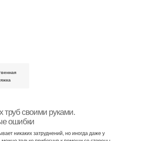
твенная
яжка
 труб своими руками.
ые ошибки
ает никаких затруднений, но иногда даже у
можно только прибегнув к помощи со стороны.