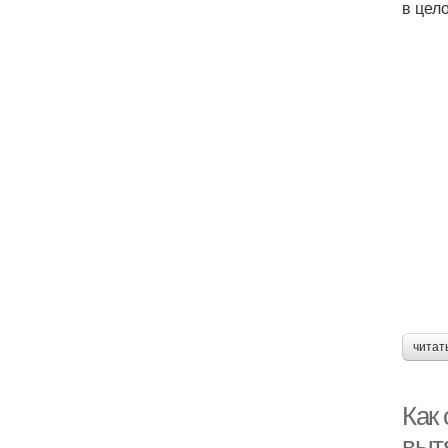
в цел
читат
Как
выт