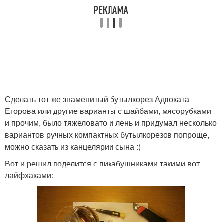
Пластиковая бутылка
бутылок
Рабица из пластиковых
Шпагат из пластиковых
бутылок
бутылок
Сделать тот же знаменитый бутылкорез Адвоката
Лента из пластиковых
Бутылки в канат
Егорова или другие варианты с шайбами, мясорубками
бутылок
и прочим, было тяжеловато и лень и придумал несколько
вариантов ручных компактных бутылкорезов попроще,
можно сказать из канцелярии сына :)
Плетение из
Клумба из бутылок
Вот и решил поделится с пикабушниками такими вот
пластиковых бутылок
лайфхаками:
Бордюр из
Пластиковые цвета
пластиковых бутылок