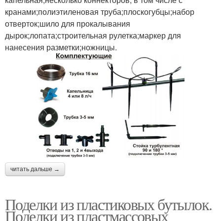
кранами;полиэтиленовая труба;плоскогубцы;набор
отверток;шило для прокалывания
дырок;лопата;строительная рулетка;маркер для
нанесения разметки;ножницы.
читать дальше →
Поделки из пластиковых бутылок.
Поделки из пластмассовых