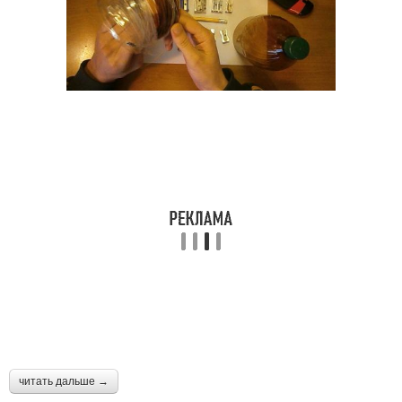
Ленты из пластиковых
Бутылки на ленты
бутылок
Нитки из пластиковых
Бутылки для создания
бутылок
Нить из пластиковой
Термоусадочная
бутылки
веревка
Трубки из пластиковых
Пластиковая трубка
читать дальше →
бутылок