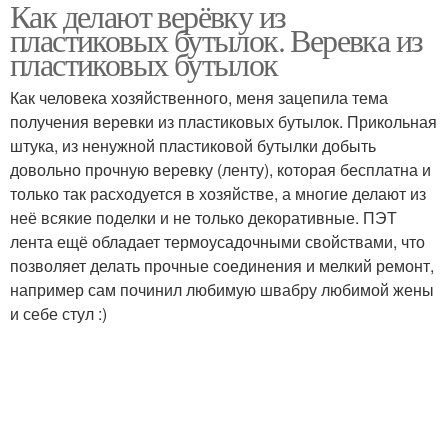
Как делают верёвку из
Резак для пластиковых
Бутылки из
пластиковых бутылок. Веревка из
бутылок
канцелярского ножа
пластиковых бутылок
Как человека хозяйственного, меня зацепила тема
получения веревки из пластиковых бутылок. Прикольная
Пластиковые бутылки
Ленты из бутылок
штука, из ненужной пластиковой бутылки добыть
довольно прочную веревку (ленту), которая бесплатна и
только так расходуется в хозяйстве, а многие делают из
неё всякие поделки и не только декоративные. ПЭТ
Павлин из пластиковых
Веревка из пэт
лента ещё обладает термоусадочными свойствами, что
бутылок
позволяет делать прочные соединения и мелкий ремонт,
например сам починил любимую швабру любимой жены
и себе стул :)
Трос из пластиковой
Крыша из пластиковых
бутылки
бутылок
Сетка из пластиковых