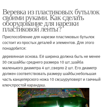
Веревка из пластиковых бутылок
своими руками. Как сделать
Верёвки из
Верёвки из бутылок
оборудование для нарезки
пластиковых бутылок
пластиковой ленты?
Приспособление для нарезки пластиковых бутылок
Трубочки из
состоит из простых деталей и элементов. Для этого
пластиковых бутылок
понадобится:
деревянная основа. Её ширина должна быть не менее
30 см;шайбы среднего размера 10 шт.;шайба
маленького диаметра 4 шт.;сверло 2 шт. Его диаметр
должен соответствовать размеру шайбы;небольшая
часть канцелярского ножа 10 см;шуруповерт и гаечный
ключ;простой карандаш.