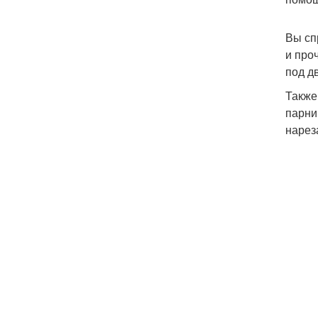
Вы сп
и про
под д
Также
парни
нареза