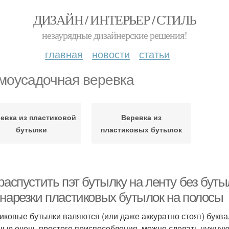
ДИЗАЙН / ИНТЕРЬЕР / СТИЛЬ
незаурядные дизайнерские решения!
главная
новости
статьи
моусадочная веревка
евка из пластиковой
Веревка из
бутылки
пластиковых бутылок
распустить пэт бутылку на ленту без бут
 нарезки пластиковых бутылок на полосы
иковые бутылки валяются (или даже аккуратно стоят) буквал
ью очень простого приспособления, можно сделать нужную 