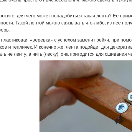
росите: для чего может понадобиться такая лента? Ее при
чности. Такой лентой можно связывать что-либо, из нее пол
верь.
 пластиковая «веревка» с успехом заменит рейки, при пом
ков и тепличек. И конечно же, лента подойдет для декорат
ть не ленту, а нить (леску), она пригодится для сшивания ч