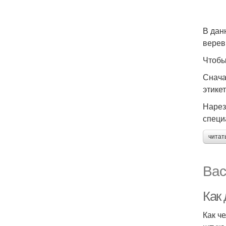
В дан
верев
Чтобы
Снача
этикет
Нарез
специ
читат
Вас
Как
Как ч