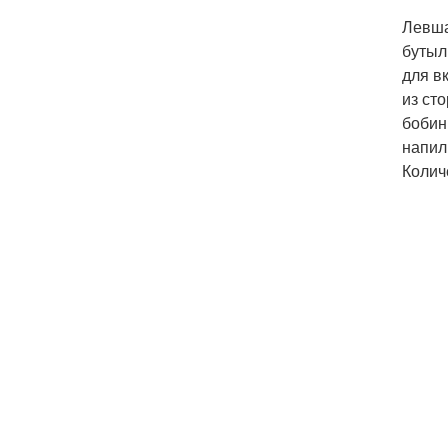
Левша
бутыл
для в
из ст
бобин
напил
Колич