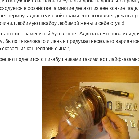
, из ненужной пластиковой бутылки добыть довольно прочную
асходуется в хозяйстве, а многие делают из неё всякие под
ает термоусадочными свойствами, что позволяет делать пр
очинил любимую швабру любимой жены и себе стул :)
ть тот же знаменитый бутылкорез Адвоката Егорова или др
м, было тяжеловато и лень и придумал несколько варианто
 сказать из канцелярии сына :)
 решил поделится с пикабушниками такими вот лайфхаками: