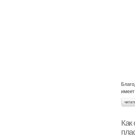
Благо
имеет
читат
Как 
пла