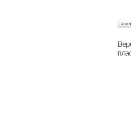
читат
Вер
пла