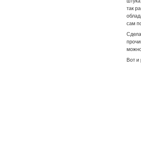
штука
так р
облад
сам п
Сдела
прочи
можно
Вот и