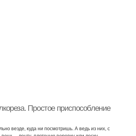
ылкореза. Простое приспособление
ьно везде, куда ни посмотришь. А ведь из них, с
вещь – ленту, плетеную веревку или леску.