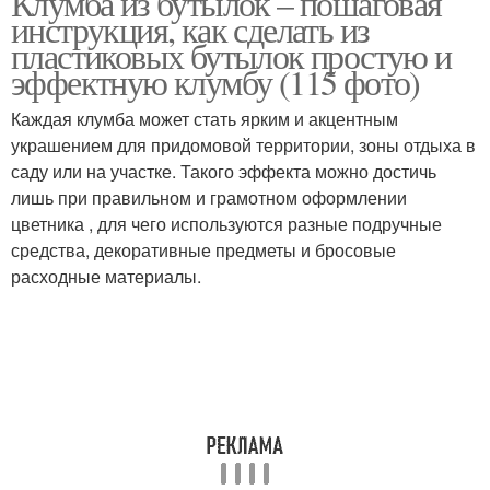
Клумба из бутылок – пошаговая
инструкция, как сделать из
пластиковых бутылок простую и
эффектную клумбу (115 фото)
Подвесная клумба
Стеклянные бутылки
Каждая клумба может стать ярким и акцентным
украшением для придомовой территории, зоны отдыха в
саду или на участке. Такого эффекта можно достичь
лишь при правильном и грамотном оформлении
Разнообразные клумбы
Клумбы из бутылок
цветника , для чего используются разные подручные
средства, декоративные предметы и бросовые
расходные материалы.
Вертикальная клумба
Оригинальные клумбы
Бордюр из
Клумбы при помощи
пластиковых бутылок