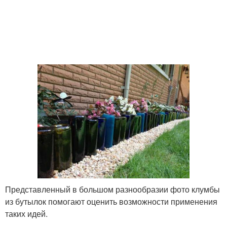
Ограждение для
Лента из пластиковых
клумбы
бутылок
Ленты из бутылок
Бутылки в канат
Плетение из
Резак для пластиковых
пластиковых бутылок
бутылок
Представленный в большом разнообразии фото клумбы
Бутылки из
Ленты из пластиковых
из бутылок помогают оценить возможности применения
канцелярского ножа
бутылок
таких идей.