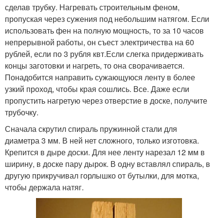
сделав трубку. Нагревать строительным феном,
Забор из пластиковых
Поделки из
пропуская через сужения под небольшим натягом. Если
бутылок
пластиковых бутылок
использовать фен на полную мощность, то за 10 часов
непрерывной работы, он съест электричества на 60
рублей, если по 3 рубля квт.Если слегка придерживать
концы заготовки и нагреть, то она сворачивается.
Заборчик из
Понадобится направить сужающуюся ленту в более
пластиковых бутылок
узкий проход, чтобы края сошлись. Все. Даже если
пропустить нагретую через отверстие в доске, получите
трубочку.
Сначала скрутил спираль пружинной стали для
диаметра 3 мм. В ней нет сложного, только изготовка.
Крепится в дыре доски. Для нее ленту нарезал 12 мм в
ширину, в доске пару дырок. В одну вставлял спираль, в
другую прикручивал горлышко от бутылки, для мотка,
чтобы держала натяг.