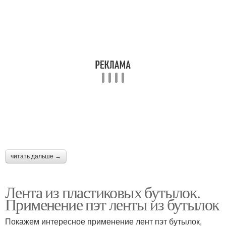
Веревка из
Бутылкорез для
пластиковой бутылки
пластиковых бутылок
Веревка из
Бутылки на ленты
пластиковых бутылок
Бутылки для двора
Бутылки для сада
читать дальше →
Лента из пластиковых бутылок.
Ограждение из
Бутылки для клумбы
Применение пэт ленты из бутылок
пластиковых бутылок
Покажем интересное применение лент пэт бутылок,