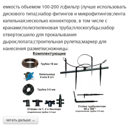
емкость объемом 100-200 л;фильтр (лучше использовать
дискового типа);набор фитингов и микрофитингов;лента
капельная;несколько коннекторов, в том числе с
кранами;полиэтиленовая труба;плоскогубцы;набор
отверток;шило для прокалывания
дырок;лопата;строительная рулетка;маркер для
нанесения разметки;ножницы.
читать дальше →