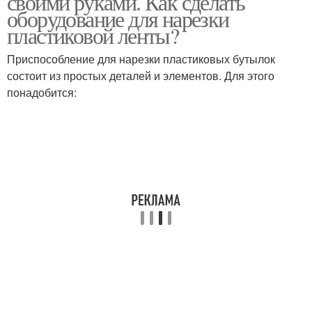
своими руками. Как сделать
оборудование для нарезки
пластиковой ленты?
Приспособление для нарезки пластиковых бутылок
Веревка из бутылок
Бутылка на ленту
состоит из простых деталей и элементов. Для этого
понадобится:
Ленты из пластиковых
Бутылки на полосы
бутылок
Лента из пластиковых
Бутылка без ножа
бутылок
Плетение из
Бутылки в канат
пластиковых бутылок