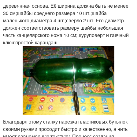
деревянная основа. Её ширина должна быть не менее
30 см;шайбы среднего размера 10 шт.;шайба
маленького диаметра 4 шт.;сверло 2 шт. Его диаметр
Лента из пластика
Бордюрная лента
должен соответствовать размеру шайбы;небольшая
часть канцелярского ножа 10 см;шуруповерт и гаечный
ключ;простой карандаш.
Бордюр из
Клумба из бутылок
пластиковых бутылок
Бутылкорез для
Бутылки на ленты
пластиковых бутылок
Сетка из пластиковых
Благодаря этому станку нарезка пластиковых бутылок
Пластиковая бутылка
бутылок
своими руками проходит быстро и качественно, а нить
имеет равномерную текстуру. Процесс создания