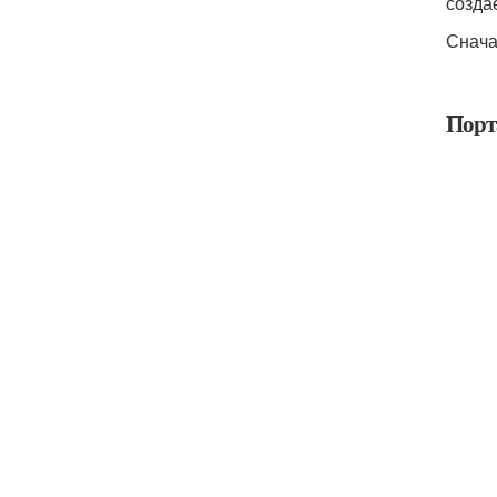
созда
Сначал
Порт