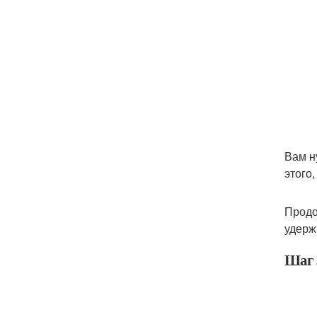
Вам н
этого,
Продо
удерж
Шаг 