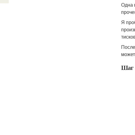
Одна 
проче
Я про
произ
тиско
После
может
Шаг 