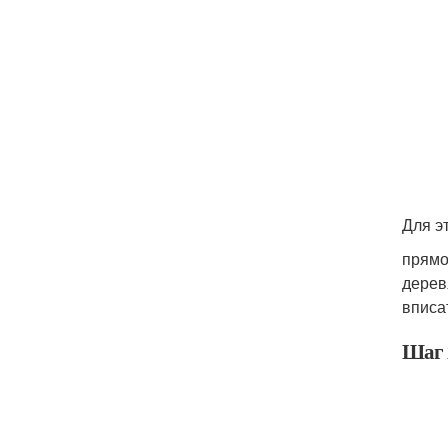
Для э
прямо
дерев
вписат
Шаг 