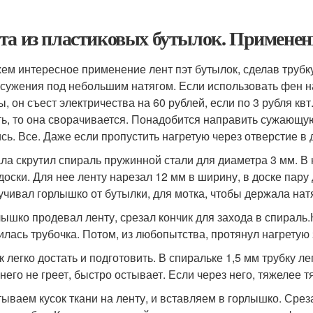
та из пластиковых бутылок. Применен
ем интересное применение лент пэт бутылок, сделав трубк
 сужения под небольшим натягом. Если использовать фен н
ы, он съест электричества на 60 рублей, если по 3 рубля кв
ть, то она сворачивается. Понадобится направить сужающую
сь. Все. Даже если пропустить нагретую через отверстие в д
ла скрутил спираль пружинной стали для диаметра 3 мм. В н
доски. Для нее ленту нарезал 12 мм в ширину, в доске пару 
учивал горлышко от бутылки, для мотка, чтобы держала натя
лышко продевал ленту, срезал кончик для захода в спираль.
илась трубочка. Потом, из любопытства, протянул нагретую з
 легко достать и подготовить. В спиральке 1,5 мм трубку ле
него не греет, быстро остывает. Если через него, тяжелее т
ываем кусок ткани на ленту, и вставляем в горлышко. Среза