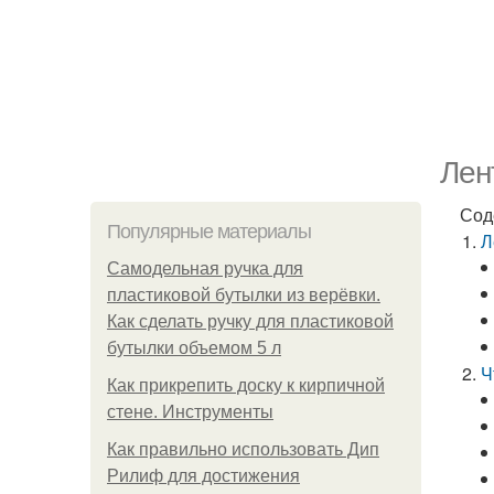
Лен
Сод
Популярные материалы
Л
Самодельная ручка для
пластиковой бутылки из верёвки.
Как сделать ручку для пластиковой
бутылки объемом 5 л
Ч
Как прикрепить доску к кирпичной
стене. Инструменты
Как правильно использовать Дип
Рилиф для достижения