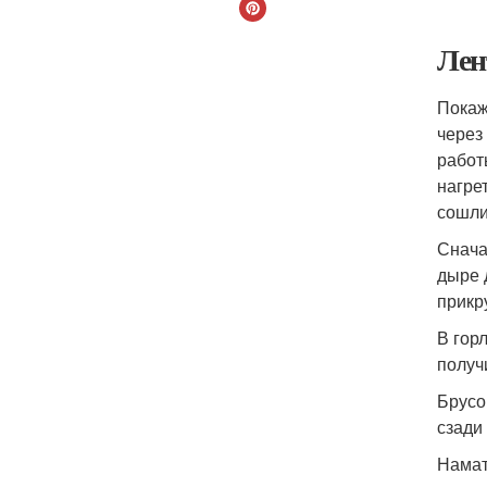
Лен
Покаж
через
работ
нагре
сошли
Снача
дыре 
прикр
В гор
получ
Брусок
сзади 
Намат