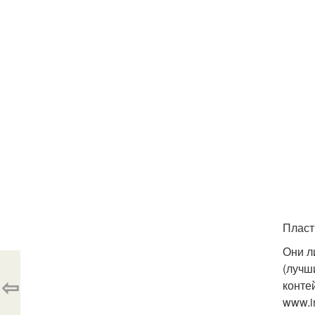
Пласт
Они л
(лучш
⇦
конте
www.i