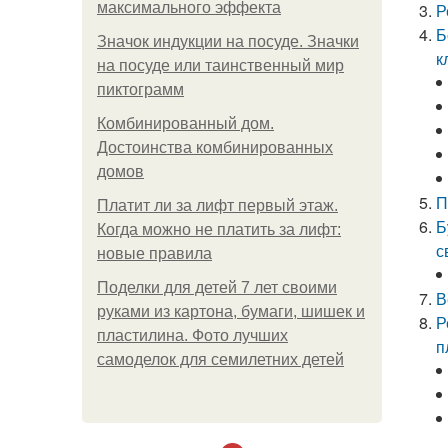
максимального эффекта
Р
Б
Значок индукции на посуде. Значки
к
на посуде или таинственный мир
пиктограмм
Комбинированный дом.
Достоинства комбинированных
домов
П
Платит ли за лифт первый этаж.
Б
Когда можно не платить за лифт:
с
новые правила
Поделки для детей 7 лет своими
В
руками из картона, бумаги, шишек и
Р
пластилина. Фото лучших
п
самоделок для семилетних детей