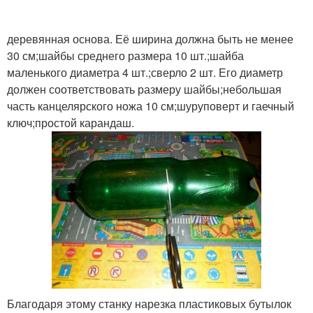
бутылок
бутылок
деревянная основа. Её ширина должна быть не менее
30 см;шайбы среднего размера 10 шт.;шайба
Лента из пластиковых
маленького диаметра 4 шт.;сверло 2 шт. Его диаметр
Бутылки в канат
бутылок
должен соответствовать размеру шайбы;небольшая
часть канцелярского ножа 10 см;шуруповерт и гаечный
ключ;простой карандаш.
Плетение из
Клумба из бутылок
пластиковых бутылок
Бордюр из
Пластиковые цвета
пластиковых бутылок
Ленты из пластиковых
Благодаря этому станку нарезка пластиковых бутылок
Бутылки на ленты
бутылок