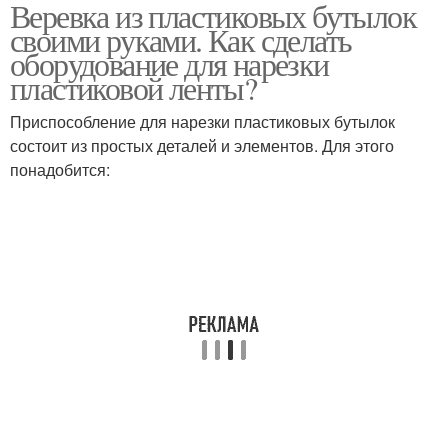
Веревка из пластиковых бутылок
Пластиковые бутылки
Ленты из бутылок
своими руками. Как сделать
оборудование для нарезки
пластиковой ленты?
Верёвки из
Приспособление для нарезки пластиковых бутылок
Веревка из бутылок
пластиковых бутылок
состоит из простых деталей и элементов. Для этого
понадобится:
Бутылкорез для
Трос из пластиковой
пластиковых бутылок
бутылки
Сетка из пластиковых
Пластиковая бутылка
бутылок
Рабица из пластиковых
Шпагат из пластиковых