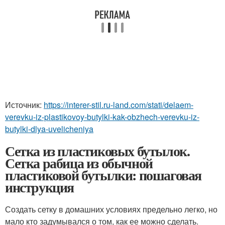
Источник:
https://interer-stil.ru-land.com/stati/delaem-
verevku-iz-plastikovoy-butylki-kak-obzhech-verevku-iz-
butylki-dlya-uvelicheniya
Сетка из пластиковых бутылок.
Сетка рабица из обычной
пластиковой бутылки: пошаговая
инструкция
Создать сетку в домашних условиях предельно легко, но
мало кто задумывался о том, как ее можно сделать.