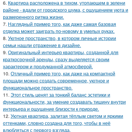
6.
Квартира расположена в тихом, утопающем в зелени
районе - вдали от городского шума, с ощущением уюта и
размеренного ритма жизни.
7.
Наглядный пример того, как даже самая базовая
отделка может заиграть по-новому в умелых руках.
8.
Уютное пространство, в котором личные истории
семьи нашли отражение в дизайне.
9.
Оригинальный интерьер квартиры, созданной для
краткосрочной аренды, сразу выделяется своим
характером и продуманной атмосферой.
10.
Отличный пример того, как даже на компактной
площади можно создать современное, уютное и
функциональное пространство.
11.
Этот стиль ценят за тонкий баланс эстетики и
функциональности, за умение создавать тишину внутри
интерьера и ощущение близости к природе.
12.
Уютная квартира, залитая тёплым светом и яркими
оттенками, словно создана для того, чтобы в неё
влюбляться с первого взгляда.