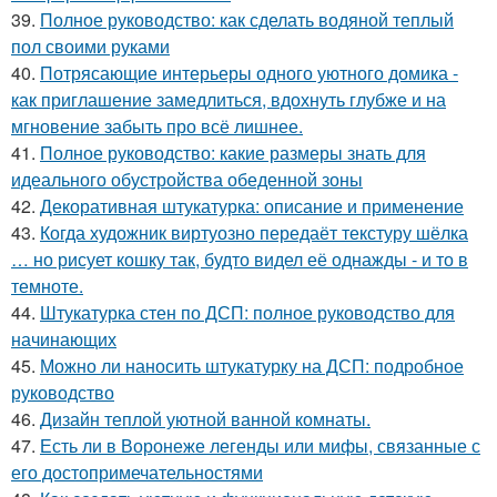
39.
Полное руководство: как сделать водяной теплый
пол своими руками
40.
Потрясающие интерьеры одного уютного домика -
как приглашение замедлиться, вдохнуть глубже и на
мгновение забыть про всё лишнее.
41.
Полное руководство: какие размеры знать для
идеального обустройства обеденной зоны
42.
Декоративная штукатурка: описание и применение
43.
Когда художник виртуозно передаёт текстуру шёлка
… но рисует кошку так, будто видел её однажды - и то в
темноте.
44.
Штукатурка стен по ДСП: полное руководство для
начинающих
45.
Можно ли наносить штукатурку на ДСП: подробное
руководство
46.
Дизайн теплой уютной ванной комнаты.
47.
Есть ли в Воронеже легенды или мифы, связанные с
его достопримечательностями