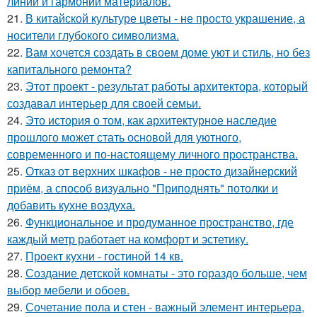
линий и гармонии материалов.
21.
В китайской культуре цветы - не просто украшение, а
носители глубокого символизма.
22.
Вам хочется создать в своем доме уют и стиль, но без
капитального ремонта?
23.
Этот проект - результат работы архитектора, который
создавал интерьер для своей семьи.
24.
Это история о том, как архитектурное наследие
прошлого может стать основой для уютного,
современного и по-настоящему личного пространства.
25.
Отказ от верхних шкафов - не просто дизайнерский
приём, а способ визуально "Приподнять" потолки и
добавить кухне воздуха.
26.
Функциональное и продуманное пространство, где
каждый метр работает на комфорт и эстетику.
27.
Проект кухни - гостиной 14 кв.
28.
Создание детской комнаты - это гораздо больше, чем
выбор мебели и обоев.
29.
Сочетание пола и стен - важный элемент интерьера,