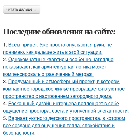
читать дальше →
Последние обновления на сайте:
1.
Всем привет. Уже просто опускаются руки, не
понимаю, как дальше жить в этой ситуации.
2.
Однокомнатные квартиры особенно наглядно
показывают, как архитектурная логика может
компенсировать ограниченный метраж.
3.
Продуманный и атмосферный проект, в котором
компактное городское жильё превращается в уютное
пространство с настроением загородного дома.
4.
Роскошный дизайн интерьера воплощает в себе
ощущение простора, света и утончённой элегантности.
5.
Вариант уютного детского пространства, в котором
всё создано для ощущения тепла, спокойствия и
безопасности.