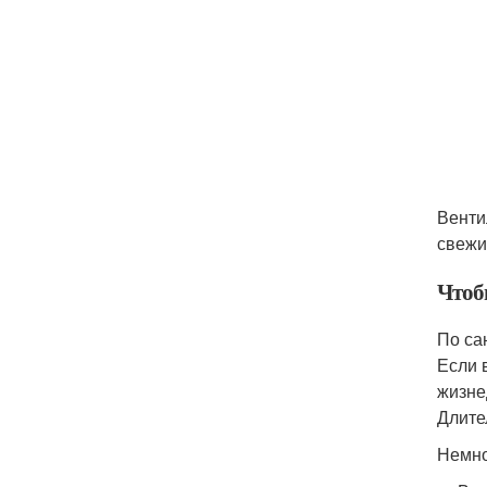
Венти
свеж
Чтоб
По са
Если 
жизне
Длите
Немно