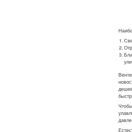
Наибо
Све
Отр
Бла
ули
Венти
новос
дешев
быстр
Чтобы
улавл
давле
Естес