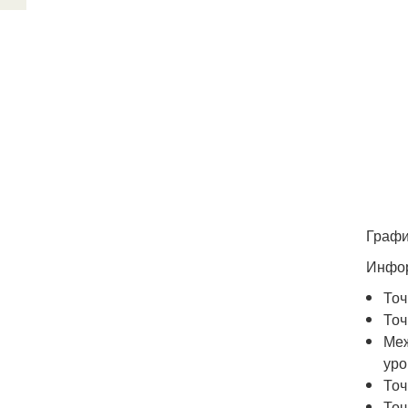
Графи
Инфор
Точ
Точ
Меж
уро
Точ
Точ