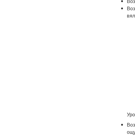
Воз
Воз
вял
Уро
Воз
ощу