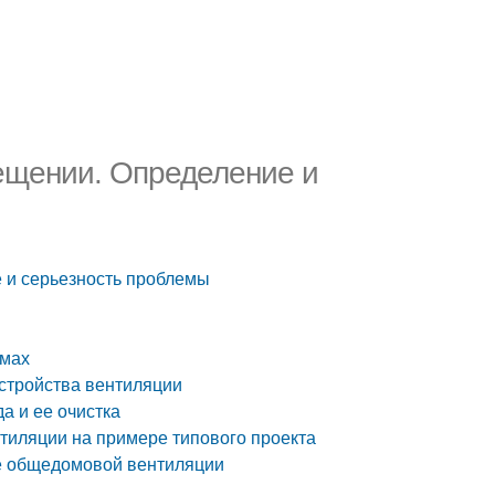
ещении. Определение и
 и серьезность проблемы
омах
стройства вентиляции
а и ее очистка
тиляции на примере типового проекта
е общедомовой вентиляции