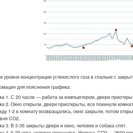
к уровня концентрации углекислого газа в спальне с закр
мация для пояснения графика:
ка 1. С 20 часов — работа за компьютером, двери приоткры
ка 2. Окно открыли, двери приоткрыты, все покинули комнат
ду 1-2 в комнату возвращались, окно закрыли, потом откр
вня CO2.
ка 3. В 3-35 закрыты двери и окно, человек и собака спят.
ка 4. 9-20 утра, человек проснулся. Уровень CO2 — 2600 p