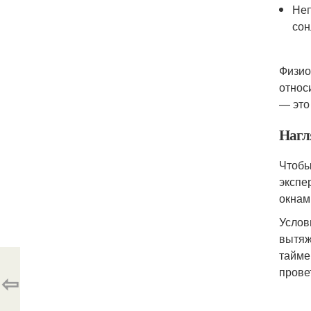
Неп
сон
Физио
относ
— это
Нагл
Чтобы
экспе
окнам
Услов
вытяж
тайме
прове
⇦