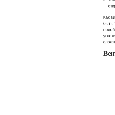
отк
Как в
быть 
подоб
углек
сложн
Вен