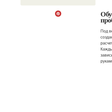
Обу
про
Под в
созда
расче
Кажды
завис
рукам