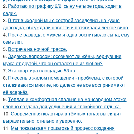
2.
Работаю по графику 2/2, сыну четыре года, ходит в
садик.
3.
В тот выходной мы с сестрой засиделись на кухне
допоздна, обсуждали новости и потягивали лёгкое вино.
4.
После развода с мужем я одна воспитываю сына, ему
семь лет.
5.
Встреча на ночной трассе.
6.
Задаюсь вопросом: осознают ли жёны, вернувшие
мужа от другой, что он остался не из любви?
7.
Эта квартира площадью 53 кв.
8.
Плесень в жилом помещении - проблема, с которой
сталкиваются многие, но далеко не все воспринимают
её всерьёз.
9.
Тёплая и комфортная спальня на мансардном этаже
словно создана для уединения и спокойного отдыха.
10.
Современная квартира в тёмных тонах выглядит
выразительно, стильно и уверенно.
11.
Мы показываем пошаговый процесс создания