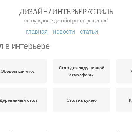
ДИЗАЙН / ИНТЕРЬЕР / СТИЛЬ
незаурядные дизайнерские решения!
главная
новости
статьи
л в интерьере
Стол для задушевной
Обеденный стол
атмосферы
Деревянный стол
Стол на кухню
К
Стол для кухни
Маленький стол
Сто