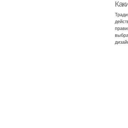
Как
Тради
дейст
прави
выбра
дизай