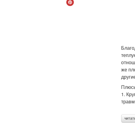
Благо
теплу
отнош
же пл
други
Плюс
1. Кр
травм
читат