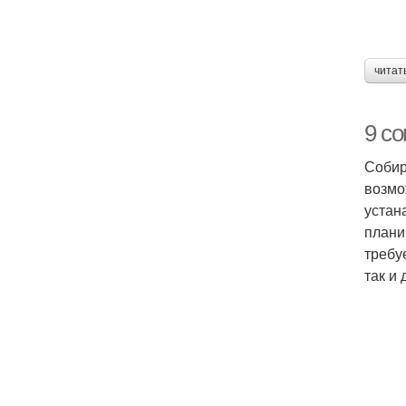
читат
9 с
Собир
возмо
устан
плани
требу
так и 