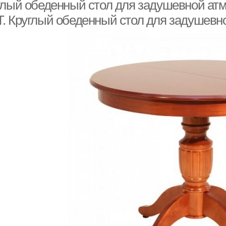
глый обеденный стол для задушевной а
. Круглый обеденный стол для задушев
Стол вместо
Консоль вместо
Ком
икроватной тумбочки
обычного стола
Стенки с компьютерным
Угловой стол
столом