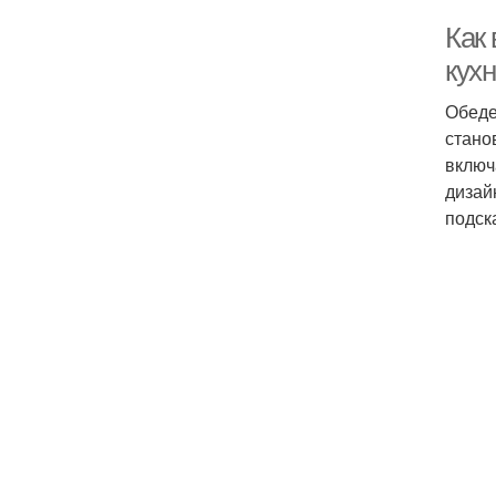
Как
кух
Обеде
стано
включ
дизай
подск