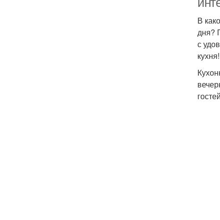
инт
В как
дня? 
с удо
кухня
Кухон
вечер
госте