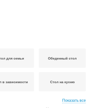
тол для семьи
Обеденный стол
л в зависимости
Стол на кухню
Показать все
есто на кухне
Стеклянные столы