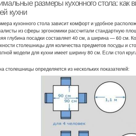
имальные размеры кухонного стола: как 
ей кухни
змера кухонного стола зависит комфорт и удобное располо
Кухонные столы
Столы от икеа
О
алисты из сферы эргономики рассчитали стандартную площа
яя глубина посадки составляет 40 см, а ширина — 60 см. К
хности столешницы для количества предметов посуды и ст
атной модели для кухни имеет ширину 80 см. Если стол круг
Квадратный стол
Круглый стол
О
а столешницы определяется из нескольких показателей:
Барный стол
Материал для стола
Де
Маленький стол