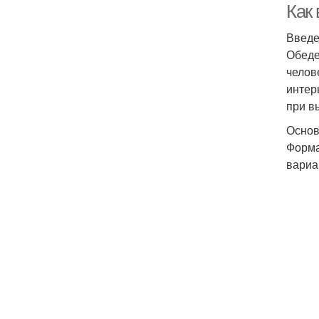
Как
Введ
Обеде
челов
интер
при в
Основ
Форма
вариа