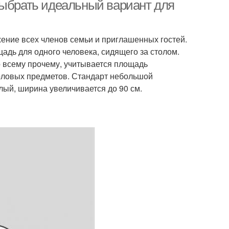
выбрать идеальный вариант для
жение всех членов семьи и приглашенных гостей.
бычные столы
Прямоугольный стол
дь для одного человека, сидящего за столом.
о всему прочему, учитывается площадь
оловых предметов. Стандарт небольшой
лый, ширина увеличивается до 90 см.
вальный стол
Треугольный стол
ревянный стол
Стол в интерьере