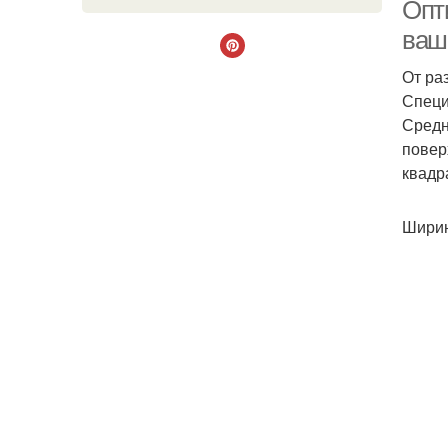
Опт
ваш
От ра
Специ
Средн
повер
квадр
Ширин