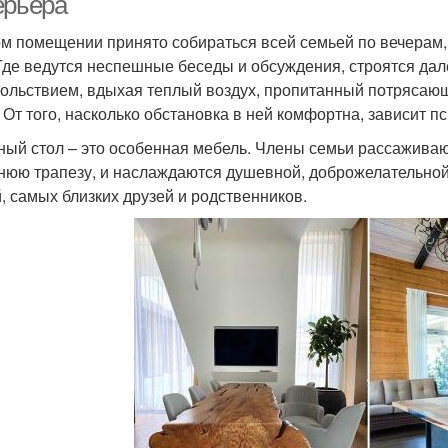
ерьера
ом помещении принято собираться всей семьей по вечерам,
Где ведутся неспешные беседы и обсуждения, строятся да
вольствием, вдыхая теплый воздух, пропитанный потрясаю
! От того, насколько обстановка в ней комфортна, зависит п
ный стол – это особенная мебель. Члены семьи рассаживают
нюю трапезу, и наслаждаются душевной, доброжелательной
й, самых близких друзей и родственников.