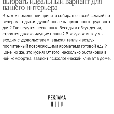
выбрать идеальный вариант для
вашего интерьера
В каком помещении принято собираться всей семьей по
вечерам, отдыхая душой после напряженного трудового
Обеденные столы
Место на кухне
дня? Где ведутся неспешные беседы и обсуждения,
строятся далеко идущие планы? В какую комнату мы
входим с удовольствием, вдыхая теплый воздух,
пропитанный потрясающими ароматами готовой еды?
Стеклянные столы
Округлые столы
Конечно же, это кухня! От того, насколько обстановка в
ней комфортна, зависит психологический климат в доме.
Кухонные столы
Стол в интерьере
Маленький стол
Стол для маленькой