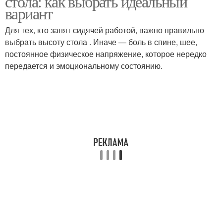
стола: как выбрать идеальный
вариант
Для тех, кто занят сидячей работой, важно правильно
выбрать высоту стола . Иначе — боль в спине, шее,
Посадка за столом
Стол на удобство
постоянное физическое напряжение, которое нередко
передается и эмоциональному состоянию.
Прямоугольный стол
Круглый стол
Овальный стол
Стол в зависимости
Стол для комфортного
Стол для человека
сидения