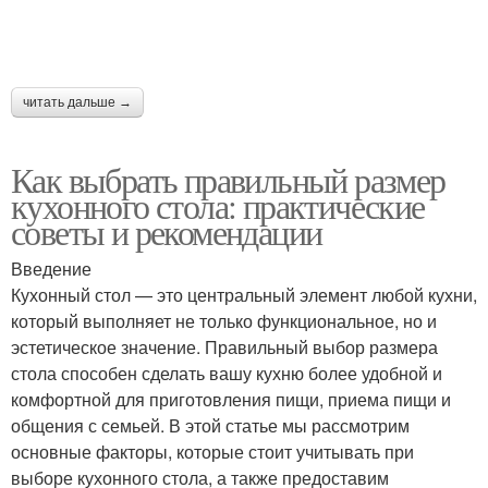
Кухонные стулья
Столы из дерева
читать дальше →
Как выбрать правильный размер
Столы от икеа
Обычные столы
кухонного стола: практические
советы и рекомендации
Введение
Кухонный стол — это центральный элемент любой кухни,
Стол для маленькой
Кухонный гарнитур
который выполняет не только функциональное, но и
эстетическое значение. Правильный выбор размера
стола способен сделать вашу кухню более удобной и
комфортной для приготовления пищи, приема пищи и
Стол от высоты
Стул для стола
общения с семьей. В этой статье мы рассмотрим
основные факторы, которые стоит учитывать при
выборе кухонного стола, а также предоставим