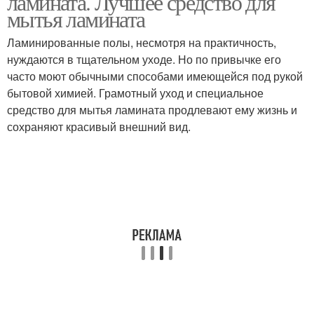
ламината. Лучшее средство для
мытья ламината
Ламинированные полы, несмотря на практичность,
Вод с моющими
нуждаются в тщательном уходе. Но по привычке его
Средства для удаления
средствами
часто моют обычными способами имеющейся под рукой
бытовой химией. Грамотный уход и специальное
средство для мытья ламината продлевают ему жизнь и
сохраняют красивый внешний вид.
Химические средства
Средство для снятия