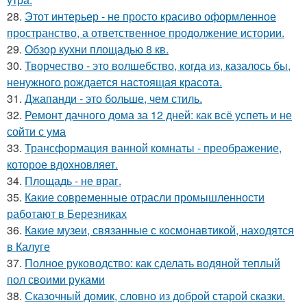
28.
Этот интерьер - не просто красиво оформленное
пространство, а ответственное продолжение истории.
29.
Обзор кухни площадью 8 кв.
30.
Творчество - это волшебство, когда из, казалось бы,
ненужного рождается настоящая красота.
31.
Джапанди - это больше, чем стиль.
32.
Ремонт дачного дома за 12 дней: как всё успеть и не
сойти с ума
33.
Трансформация ванной комнаты - преображение,
которое вдохновляет.
34.
Площадь - не враг.
35.
Какие современные отрасли промышленности
работают в Березниках
36.
Какие музеи, связанные с космонавтикой, находятся
в Калуге
37.
Полное руководство: как сделать водяной теплый
пол своими руками
38.
Сказочный домик, словно из доброй старой сказки.