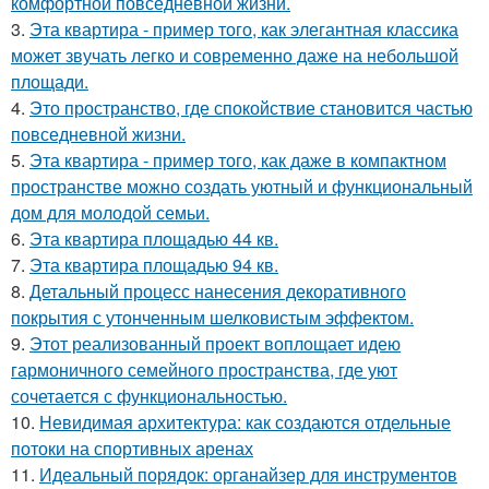
комфортной повседневной жизни.
3.
Эта квартира - пример того, как элегантная классика
может звучать легко и современно даже на небольшой
площади.
4.
Это пространство, где спокойствие становится частью
повседневной жизни.
5.
Эта квартира - пример того, как даже в компактном
пространстве можно создать уютный и функциональный
дом для молодой семьи.
6.
Эта квартира площадью 44 кв.
7.
Эта квартира площадью 94 кв.
8.
Детальный процесс нанесения декоративного
покрытия с утонченным шелковистым эффектом.
9.
Этот реализованный проект воплощает идею
гармоничного семейного пространства, где уют
сочетается с функциональностью.
10.
Невидимая архитектура: как создаются отдельные
потоки на спортивных аренах
11.
Идеальный порядок: органайзер для инструментов