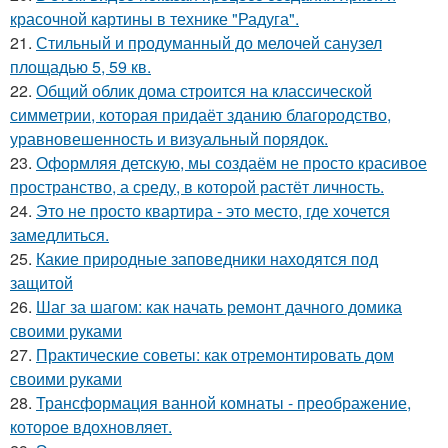
красочной картины в технике "Радуга".
21.
Стильный и продуманный до мелочей санузел
площадью 5, 59 кв.
22.
Общий облик дома строится на классической
симметрии, которая придаёт зданию благородство,
уравновешенность и визуальный порядок.
23.
Оформляя детскую, мы создаём не просто красивое
пространство, а среду, в которой растёт личность.
24.
Это не просто квартира - это место, где хочется
замедлиться.
25.
Какие природные заповедники находятся под
защитой
26.
Шаг за шагом: как начать ремонт дачного домика
своими руками
27.
Практические советы: как отремонтировать дом
своими руками
28.
Трансформация ванной комнаты - преображение,
которое вдохновляет.