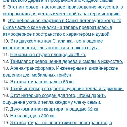
8.
Этот интерьер - настоящее произведение искусства, в
котором каждая деталь имеет свой характер и историю.
9.
Эта небольшая квартира в Санкт-петербурге когда-то
была частью коммуналки - а теперь превратилась в
атмосферное пространство с характером и душой.
10.
Эта двухкомнатная Сталинка - воплощение
женственности, элегантности и тонкого вкуса.
11.
Небольшая студия площадью 29 кв.
12.
Таймлапс превращения дерева и смолы в искусство.
13.
Арена-трансформер. Инженерные и дизайнерские
решения для мобильных трибун
14.
Эта квартира площадью 68 кв.
15.
Такой интерьер создаёт ощущение тепла и гармонии.
16.
Этот интерьер создан для того, чтобы дарить
ощущение уюта и тепла каждому члену семьи.
17.
Двухкомнатная квартира площадью 62 кв.
18.
На площади в 300 кв.
19.
Эта квартира - не просто жилое пространство, а