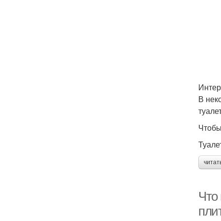
Интер
В нек
туалет
Чтобы
Туале
читат
Что 
пли