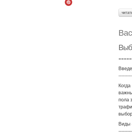
читат
Вас
Выб
=====
Введ
---------
Когда
важны
пола 
трафи
выбор
Виды 
---------