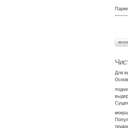
Парке
~~~~~
читат
Чис
Для в
Основ
подни
выдер
Сущес
мокра
Попул
трудо