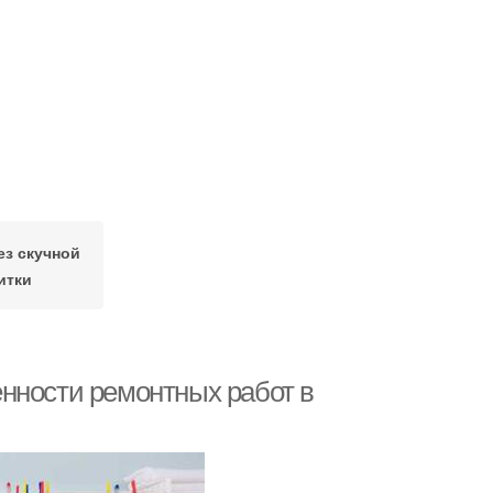
ез скучной
итки
нности ремонтных работ в