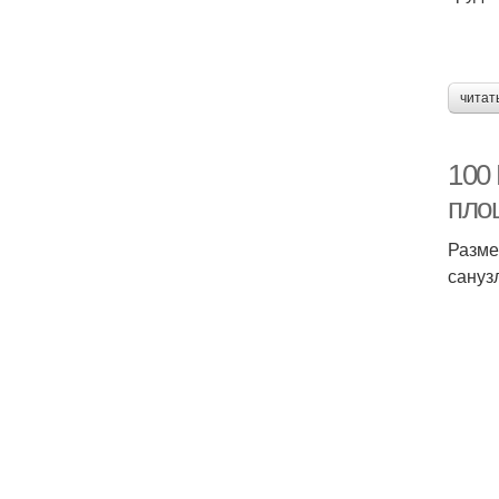
читат
100
пло
Разме
сануз