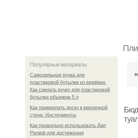
Пли
Популярные материалы
Н
Самодельная ручка для
пластиковой бутылки из верёвки.
Как сделать ручку для пластиковой
бутылки объемом 5 л
Как прикрепить доску к кирпичной
Бюд
стене. Инструменты
туа
Как правильно использовать Дип
Рилиф для достижения