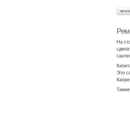
читат
Рем
На ст
сдела
санте
Капит
Это с
Капре
Также