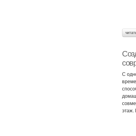
читат
Соз
сов
С одн
време
спосо
домаш
совме
этаж.