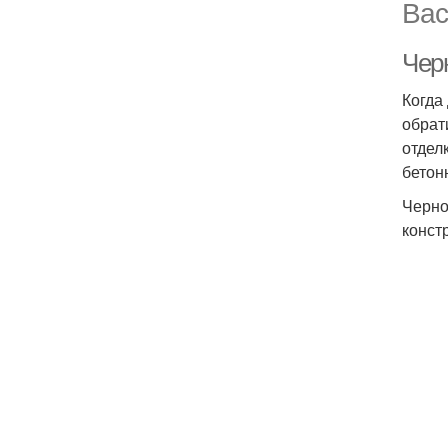
Вас
Черн
Когда
обрат
отдел
бетон
Черно
конст